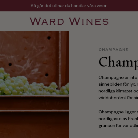
Viner med kvalitet, ursprung & personlighet
Så går det till när du handlar våra viner.
CHAMPAGNE
Champ
Champagne är inte 
sinnebilden för lyx,
nordliga klimatet o
världsberömt för s
Champagne ligger ci
nordligaste av Fran
gränsen för var odli