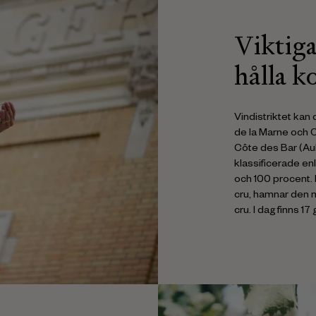
Viktiga
hålla ko
Vindistriktet kan 
de la Marne och 
Côte des Bar (Aub
klassificerade en
och 100 procent.
cru, hamnar den 
cru. I dag finns 1