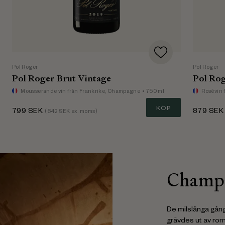
Pol Roger
Pol Roger
Pol Roger Brut Vintage
Pol Rog
Mousserande vin
från Frankrike, Champagne
• 750 ml
Rosévin
KÖP
799
SEK
879
SEK
(
642
SEK ex. moms)
Champa
De milslånga gånga
grävdes ut av rom