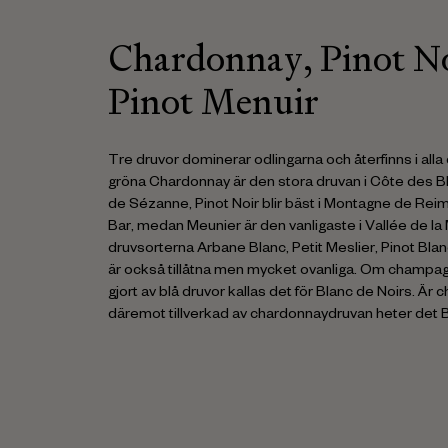
Chardonnay, Pinot N
Pinot Menuir
Tre druvor dominerar odlingarna och återfinns i alla 
gröna Chardonnay är den stora druvan i Côte des 
de Sézanne, Pinot Noir blir bäst i Montagne de Re
Bar, medan Meunier är den vanligaste i Vallée de la
druvsorterna Arbane Blanc, Petit Meslier, Pinot Blan
är också tillåtna men mycket ovanliga. Om champag
gjort av blå druvor kallas det för Blanc de Noirs. Ä
däremot tillverkad av chardonnaydruvan heter det B