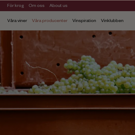
För krog
Om oss
About us
Våra viner
Våra producenter
Vinspiration
Vinklubben