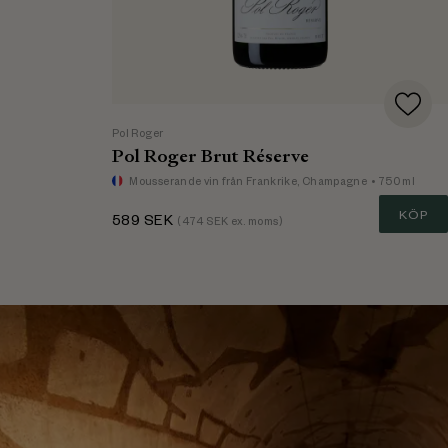
Pol Roger
Pol Roger Brut Réserve
Mousserande vin
från Frankrike, Champagne
• 750 ml
KÖP
589
SEK
(
474
SEK ex. moms)