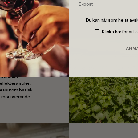
nen
Du kan när som helst avs
å regionen är
dling av klassiska
Klicka här för att
t ligger bara
riationen mellan
ANMÄ
hampagner
ar och olika
 kritrika
eflektera solen,
 dessutom basisk
för mousserande