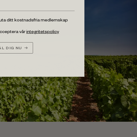
luta ditt kostnadsfria medlemskap
 acceptera vår
integritetspolicy
L DIG NU