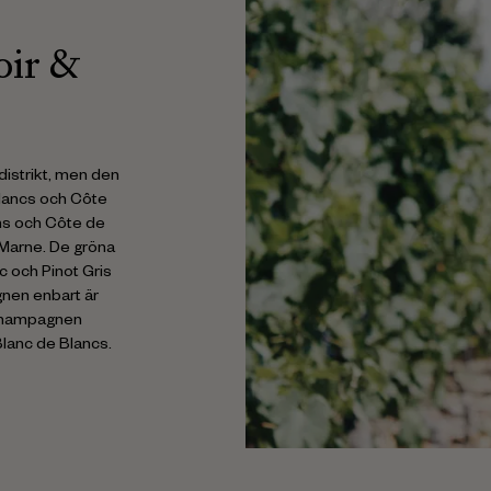
oir &
distrikt, men den
Blancs och Côte
ims och Côte de
 Marne. De gröna
c och Pinot Gris
nen enbart är
r champagnen
lanc de Blancs.