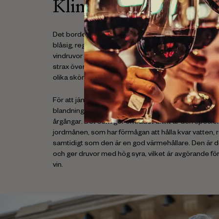
Klimatet och jordmå
Det borde egentligen inte gå att producera vin här d
blåsig, regnig och ligger precis vid gränsen för var o
vindruvor är möjlig. Årsmedeltemperaturen i område
strax över 10 grader, och vädrets nyckfullhet gör va
olika skördeår stor.
För att jämna ut skillnaderna är därför de flesta C
blandningar av vin från olika druvsorter, olika vingård
årgångar. Det som gör området unikt är den speciella
jordmånen, som har förmågan att hålla kvar vatten, r
samtidigt som den är en god värmehållare. Den är
och ger druvor med hög syra, vilket är avgörande 
vin.