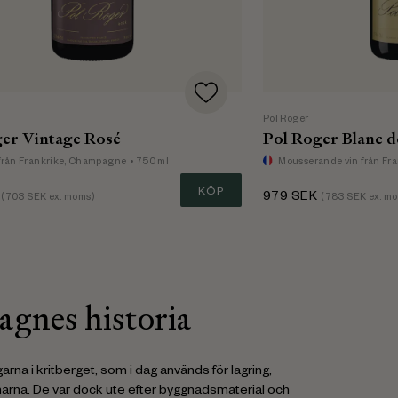
Pol Roger
er Vintage Rosé
Pol Roger Blanc d
från Frankrike, Champagne
• 750 ml
Mousserande vin
från Fr
KÖP
979
SEK
(
703
SEK ex. moms)
(
783
SEK ex. mo
gnes historia
rna i kritberget, som i dag används för lagring,
arna. De var dock ute efter byggnadsmaterial och