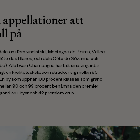
 appellationer att
ll på
delas in i fem vindistrikt; Montagne de Reims, Vallée
Côte des Blancs, och dels Côte de Sézanne och
e). Alla byar i Champagne har fått sina vingårdar
ligt en kvalitetsskala som sträcker sig mellan 80
 En by som uppnår 100 procent klassas som grand
mellan 90 och 99 procent benämns den premier
7 grand cru-byar och 42 premiers crus.