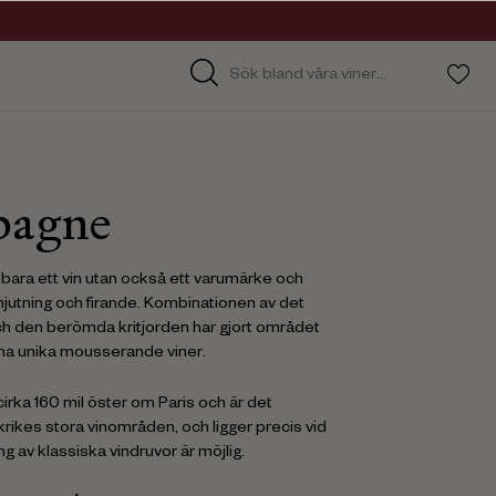
agne
bara ett vin utan också ett varumärke och
 njutning och firande. Kombinationen av det
ch den berömda kritjorden har gjort området
ina unika mousserande viner.
rka 160 mil öster om Paris och är det
krikes stora vinområden, och ligger precis vid
ng av klassiska vindruvor är möjlig.