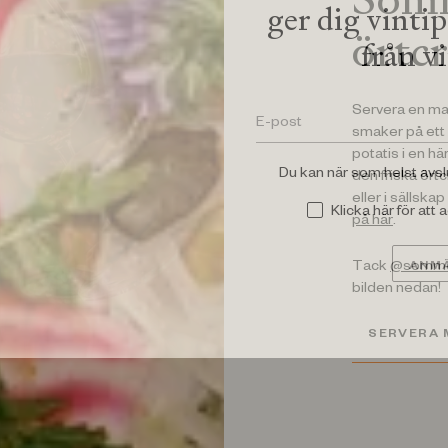
ger dig vinti
örtc
från v
Servera en ma
smaker på ett s
potatis i en h
Du kan när som helst avs
den friska ört
eller i sällska
Klicka här för att
på här
.
ANMÄ
Tack
@sommel
bilden nedan!
SERVERA 