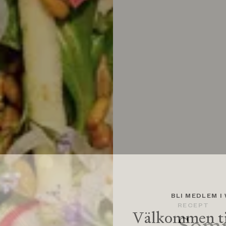
BLI MEDLEM I
RECEPT
Välkommen ti
Somm