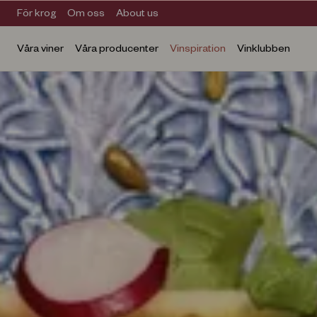
För krog
Om oss
About us
Våra viner
Våra producenter
Vinspiration
Vinklubben