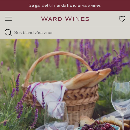
Viner med kvalitet, ursprung & personlighet
Så går det till när du handlar våra viner.
OW HOS