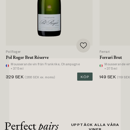
Pol Roger
Ferrari
Pol Roger Brut Réserve
Ferrari Brut
Mousserande vin
från Frankrike, Champagne
Mousserande vi
• 375 ml
• 375 ml
329
SEK
KÖP
149
SEK
(
266
SEK ex. moms)
(
119
SEK 
Perfect
pairs
UPPTÄCK ALLA VÅRA
VINER