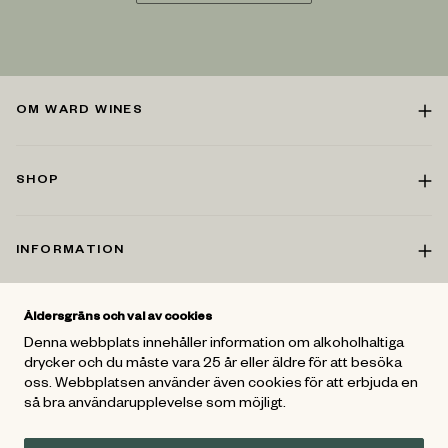
OM WARD WINES
SHOP
INFORMATION
Åldersgräns och val av cookies
KONTAKT
Denna webbplats innehåller information om alkoholhaltiga
drycker och du måste vara 25 år eller äldre för att besöka
oss. Webbplatsen använder även cookies för att erbjuda en
FÖLJ OSS
så bra användarupplevelse som möjligt.
För mer vinspiration - Gå med i
Ward Wines Vänner
och följ oss