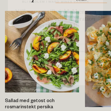
BLI MEDLEM I WARD WINES VÄNNER
Välkommen till vinklubben som
ger dig vintips och vinspiration
från vinets värld!
Du kan när som helst avsluta ditt kostnadsfria medlemskap
Klicka här för att acceptera vår
integritetspolicy
ANMÄL DIG NU
Sallad med getost och
rosmarinstekt persika