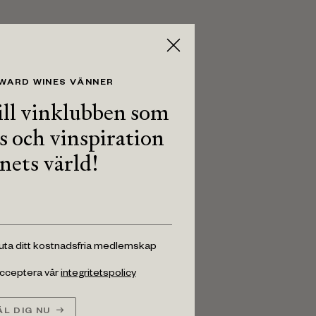
 WARD WINES VÄNNER
ll vinklubben som
ps och vinspiration
inets värld!
luta ditt kostnadsfria medlemskap
 acceptera vår
integritetspolicy
L DIG NU