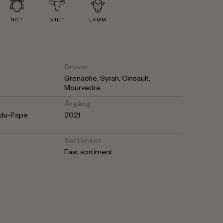
NÖT
VILT
LAMM
Druvor
Grenache, Syrah, Cinsault,
Mourvedre
Årgång
du-Pape
2021
Sortiment
n
Fast sortiment