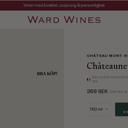
Viner med kvalitet, ursprung & personlighet
Så går det till när du handlar våra viner.
CHÂTEAU MONT-
Châteaune
Rött vin
från Frankrike,
15%
369
SEK
(
298
SEK ex
750
ml
S