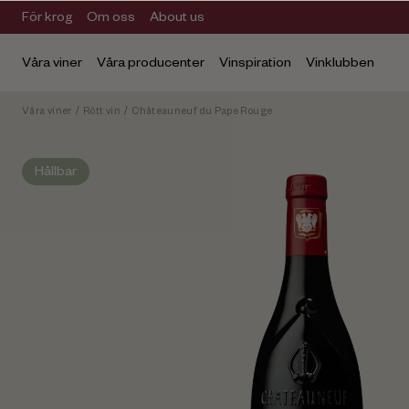
För krog
Om oss
About us
Våra viner
Våra producenter
Vinspiration
Vinklubben
Våra viner
/
Rött vin
/
Châteauneuf du Pape Rouge
Hållbar