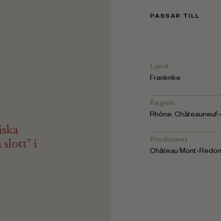
PASSAR TILL
Land
Frankrike
Region
Rhône
,
Châteauneuf-
iska
slott" i
Producent
Château Mont-Redo