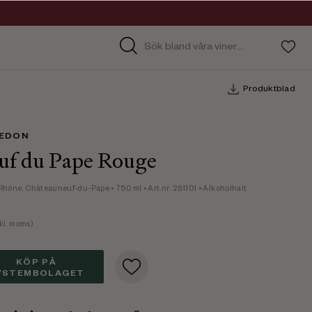
Produktblad
REDON
uf du Pape Rouge
Rhône, Châteauneuf-du-Pape
• 750 ml
• Art.nr. 281101
• Alkoholhalt
kl. moms)
KÖP PÅ
YSTEMBOLAGET