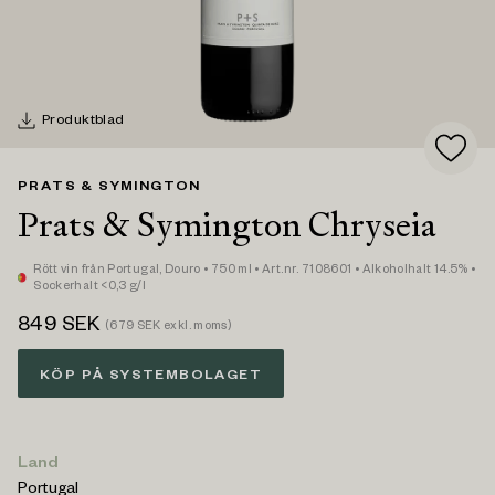
Produktblad
PRATS & SYMINGTON
Prats & Symington Chryseia
Rött vin
från Portugal,
Douro
• 750 ml
• Art.nr. 7108601
• Alkoholhalt 14.5%
•
Sockerhalt <0,3 g/l
849
SEK
(
679
SEK exkl. moms)
KÖP PÅ SYSTEMBOLAGET
Land
Portugal