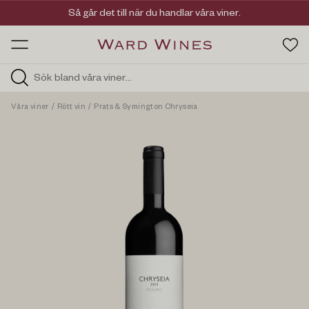
Viner med kvalitet, ursprung & personlighet
Så går det till när du handlar våra viner.
OW HOS
Våra viner
/
Rött vin
/
Prats & Symington Chryseia