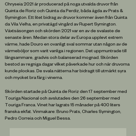
Chryseia 2021 är producerad på noga utvalda druvor från
Quinta de Roriz och Quinta da Perdiz, båda ägda av Prats &
Symington. Ett litet bidrag av druvor kommer även från Quinta
da Vila Velha, en privatägd vingård av Rupert Symington.
Växtsäsongen och skörden 2021 var en av de svalaste de
senaste åren. Medan stora delar av Europa upplevt extrem
värme, hade Douro en ovanligt sval sommar utan någon av de
värmeböljor som varit vanliga i regionen. Det uppmuntrade till
långsammare, gradvis och balanserad mognad. Skörden
bestod av regniga dagar vilket påverkade hur och när druvorna
kunde plockas. De svala nätterna har bidragit till utmärkt syra
och mycket bra färg i vinerna.
Skörden startade på Quinta de Roriz den 17 september med
Touriga Nacional och avslutades den 26 september med
Touriga Franca. Vinet har lagrats 15 månader på 400 liters
franska ekfat. Vinmakare: Bruno Prats, Charles Symington,
Pedro Correia och Miguel Bessa.