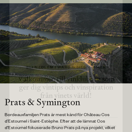
BLI MEDLEM I WARD WINES VÄNNER
Välkommen till vinklubben som
ger dig vintips och vinspiration
från vinets värld!
Prats & Symington
Bordeauxfamiljen Prats är mest känd för Château Cos
d’Estournel i Saint-Estèphe. Efter att de lämnat Cos
Du kan när som helst avsluta ditt kostnadsfria medlemskap
d'Estournel fokuserade Bruno Prats på nya projekt, vilket