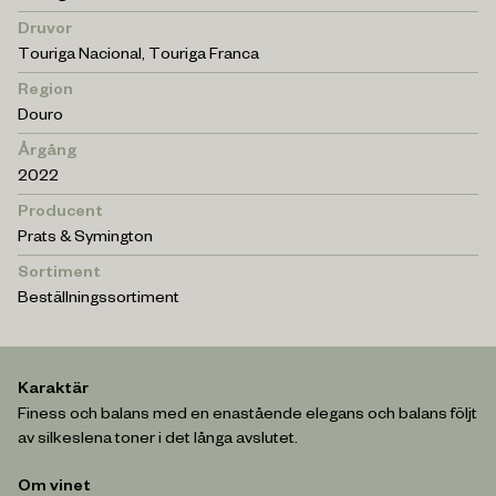
Druvor
Touriga Nacional, Touriga Franca
Region
Douro
Årgång
2022
Producent
Prats & Symington
Sortiment
Beställningssortiment
Karaktär
Finess och balans med en enastående elegans och balans följt
av silkeslena toner i det långa avslutet.
Om vinet