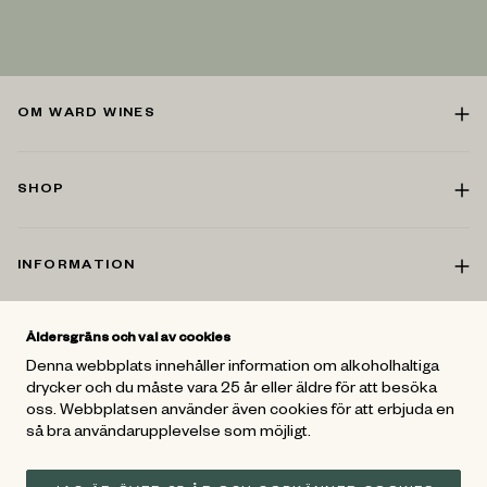
OM WARD WINES
SHOP
INFORMATION
Åldersgräns och val av cookies
KONTAKT
Denna webbplats innehåller information om alkoholhaltiga
drycker och du måste vara 25 år eller äldre för att besöka
oss. Webbplatsen använder även cookies för att erbjuda en
FÖLJ OSS
så bra användarupplevelse som möjligt.
För mer vinspiration - Gå med i
Ward Wines Vänner
och följ oss
på Facebook och Instagram