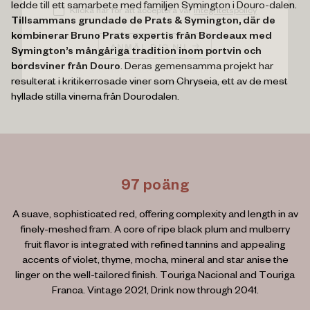
ledde till ett samarbete med familjen Symington i Douro-dalen.
Klicka här för att acceptera vår
integritetspolicy
Tillsammans grundade de Prats & Symington, där de
kombinerar Bruno Prats expertis från Bordeaux med
ANMÄL DIG NU
Symington’s mångåriga tradition inom portvin och
bordsviner från Douro
. Deras gemensamma projekt har
resulterat i kritikerrosade viner som Chryseia, ett av de mest
hyllade stilla vinerna från Dourodalen.
97 poäng
A suave, sophisticated red, offering complexity and length in av
finely-meshed fram. A core of ripe black plum and mulberry
fruit flavor is integrated with refined tannins and appealing
accents of violet, thyme, mocha, mineral and star anise the
linger on the well-tailored finish. Touriga Nacional and Touriga
Franca. Vintage 2021, Drink now through 2041.