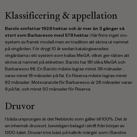
Klassificering & appellation
Barolo omfattar 1928 hektar och är mer än 3 gånger så
stort som Barbaresco med 578 hektar.
Här finns inget cru-
system av fransk modell men en tradition att skriva ut namnet
på vingården. För drygt 10 år sedan katalogiserades
vingårdarna i ett system som kallas MeGA, vilket ger rätten att
skriva ut namnet på etiketten. Barolo har 181 olika MeGA och
Barbaresco 66. En Barolo måste lagras minst 38 månader ,
varav minst 18 månader på fat. En Riserva måste lagras minst
62 månader. Motsvarande för Barbaresco är 26 månader varav
9 på fat, och minst 50 månader för Riserva.
Druvor
I båda ursprungen är det Nebbiolo som gäller till 100%. Det är
en inhemsk druvsort, bevisligen belagd i skrift från början av
1300-talet. Druvan trivs bäst på kalkrik märgel, som i Barolos