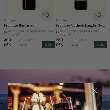
Prunotto
Prunotto
Prunotto Barbaresco
Prunotto Occhetti Langhe Nebbiolo
Rött vin
från Italien, Piemonte, Barbaresco
Rött vin
från Italien, Piemonte
• 750 ml
• 750 ml
309
259
(
250
SEK ex.
(
207
SEK ex.
SEK
KÖP
SEK
KÖP
moms)
moms)