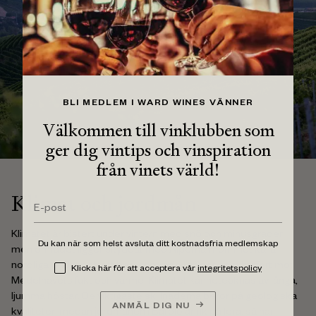
BLI MEDLEM I WARD WINES VÄNNER
Välkommen till vinklubben som
ger dig vintips och vinspiration
från vinets värld!
Klimat och jordmån
Klimatet är bistert under vintern med snö och minusgrader
Du kan när som helst avsluta ditt kostnadsfria medlemskap
men området ligger skyddat med Alperna i norr mot kalla
nordliga vindar och ett bergsområde i söder som buffert mot
Klicka här för att acceptera vår
integritetspolicy
Medelhavets fukt och värme. Klimatet kännetecknas av långa,
ljumma höstar. De viktigaste skillnaderna beror på geologiska
ANMÄL DIG NU
kvaliteter: medan jordmånen i Barolo är rik på lera, så har