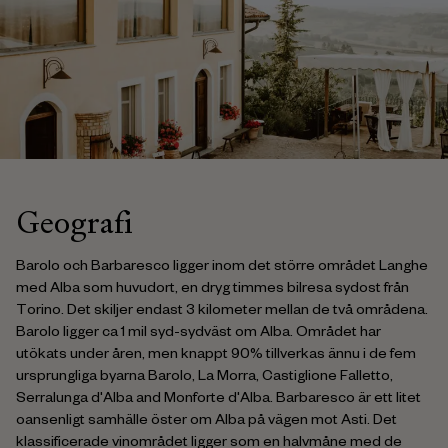
Geografi
Barolo och Barbaresco ligger inom det större området Langhe
med Alba som huvudort, en dryg timmes bilresa sydost från
Torino. Det skiljer endast 3 kilometer mellan de två områdena.
Barolo ligger ca 1 mil syd-sydväst om Alba. Området har
utökats under åren, men knappt 90% tillverkas ännu i de fem
ursprungliga byarna Barolo, La Morra, Castiglione Falletto,
Serralunga d'Alba and Monforte d'Alba. Barbaresco är ett litet
oansenligt samhälle öster om Alba på vägen mot Asti. Det
klassificerade vinområdet ligger som en halvmåne med de