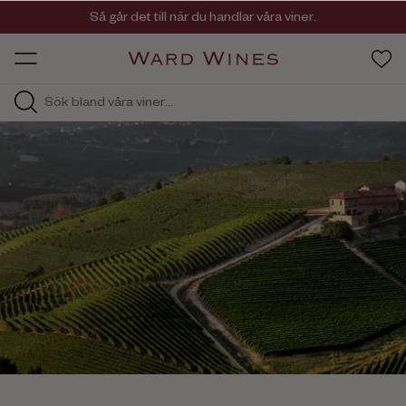
Viner med kvalitet, ursprung & personlighet
Så går det till när du handlar våra viner.
OW HOS