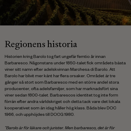
Regionens historia
Historien kring Barolo tog fart ungefär femtio år innan
Barbaresco. Någonstans under 1850-talet fick områdets bästa
viner sitt namn efter adelskvinnan Marchesa di Barolo. Att
Barolo har blivit mer känt har flera orsaker. Området är tre
gånger så stort som Barbaresco med en större andel stora
producenter, ofta adelsfamiljer, som har marknadsfört sina
viner sedan 1800-talet. Barbarescos identitet tog inte form
förrän efter andra världskriget och detta tack vare det lokala
kooperativet som än idag håller hög klass. Båda blev DOC
1966, och upphöjdes till DOCG 1980.
”Barolo är för läkare och jurister. Men barbaresco, det är för