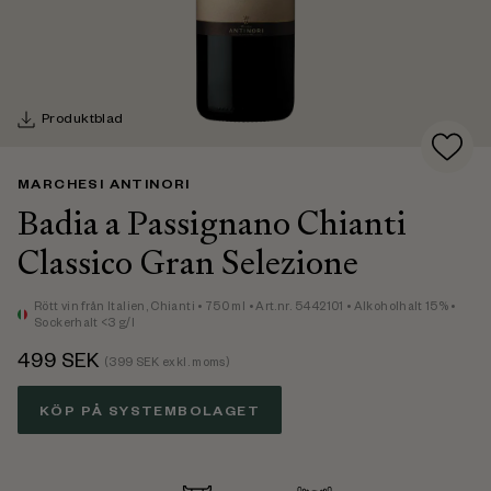
Produktblad
MARCHESI ANTINORI
Badia a Passignano Chianti
Classico Gran Selezione
Rött vin
från Italien,
Chianti
• 750 ml
• Art.nr. 5442101
• Alkoholhalt 15%
•
Sockerhalt <3 g/l
499
SEK
(
399
SEK exkl. moms)
KÖP PÅ SYSTEMBOLAGET