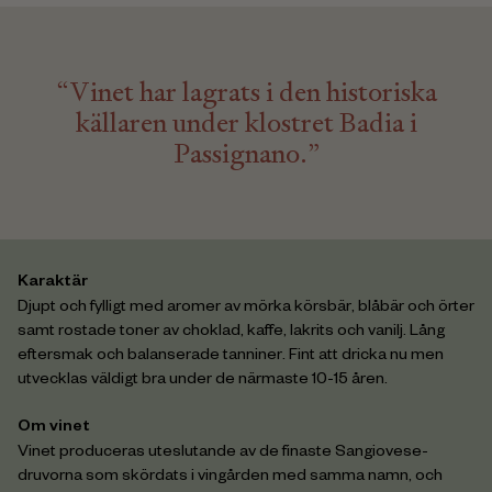
“Vinet har lagrats i den historiska
källaren under klostret Badia i
Passignano.”
Karaktär
Djupt och fylligt med aromer av mörka körsbär, blåbär och örter
samt rostade toner av choklad, kaffe, lakrits och vanilj. Lång
eftersmak och balanserade tanniner. Fint att dricka nu men
utvecklas väldigt bra under de närmaste 10-15 åren.
Om vinet
Vinet produceras uteslutande av de finaste Sangiovese-
druvorna som skördats i vingården med samma namn, och