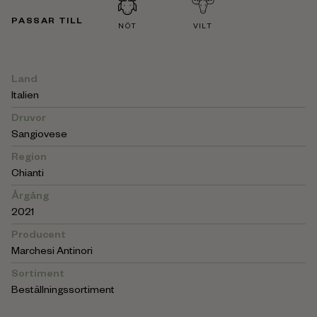
PASSAR TILL
NÖT
VILT
Land
Italien
Druvor
Sangiovese
Region
Chianti
Årgång
2021
Producent
Marchesi Antinori
Sortiment
Beställningssortiment