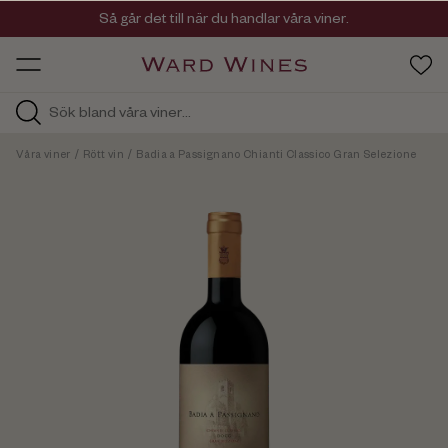
Viner med kvalitet, ursprung & personlighet
Så går det till när du handlar våra viner.
OW HOS
Våra viner
/
Rött vin
/
Badia a Passignano Chianti Classico Gran Selezione