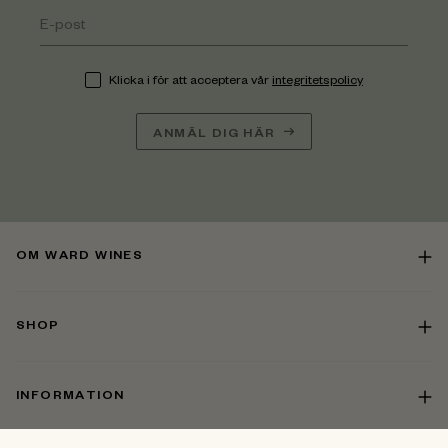
Klicka i för att acceptera vår
integritetspolicy
ANMÄL DIG HÄR
OM WARD WINES
SHOP
INFORMATION