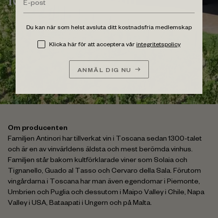
Du kan när som helst avsluta ditt kostnadsfria medlemskap
Klicka här för att acceptera vår
integritetspolicy
ANMÄL DIG NU
Om producenten
Familjen Antinori har tillverkat vin i Toscana sedan 1300-talet
och är en av vinvärldens äldsta och mest berömda vinhus.
Familjen står bakom kultförklarade viner som Solaia och
Tignanello, Guado al Tasso och Cervaro della Sala. Förutom
vingårdarna i Toscana har man även egendomar i Piemonte,
Umbrien och Puglia och dessutom i Maipo Valley i Chile, Napa
Valley i USA, Bataapati i Ungern och på Malta.