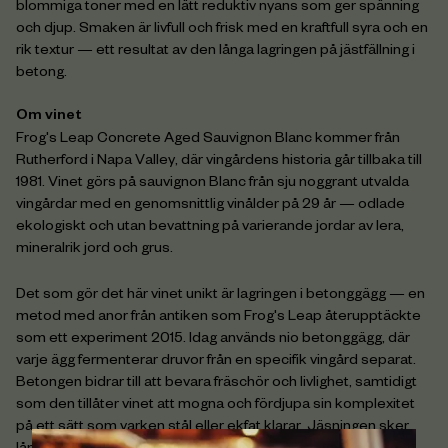
blommiga toner med en lätt reduktiv nyans som ger spänning
och djup. Smaken är livfull och frisk med en kraftfull syra och en
rik textur — ett resultat av den långa lagringen på jästfällning i
betong.
Om vinet
Frog's Leap Concrete Aged Sauvignon Blanc kommer från
Rutherford i Napa Valley, där vingårdens historia går tillbaka till
1981. Vinet görs på sauvignon Blanc från sju noggrant utvalda
vingårdar med en genomsnittlig vinålder på 29 år — odlade
ekologiskt och utan bevattning på varierande jordar av lera,
mineralrik jord och grus.
Det som gör det här vinet unikt är lagringen i betonggägg — en
metod med anor från antiken som Frog's Leap återupptäckte
som ett experiment 2015. Idag används nio betonggägg, där
varje ägg fermenterar druvor från en specifik vingård separat.
Betongen bidrar till att bevara fräschör och livlighet, samtidigt
som den tillåter vinet att mogna och fördjupa sin komplexitet
på ett sätt som varken stål eller ekfat klarar. Jäsningen sker