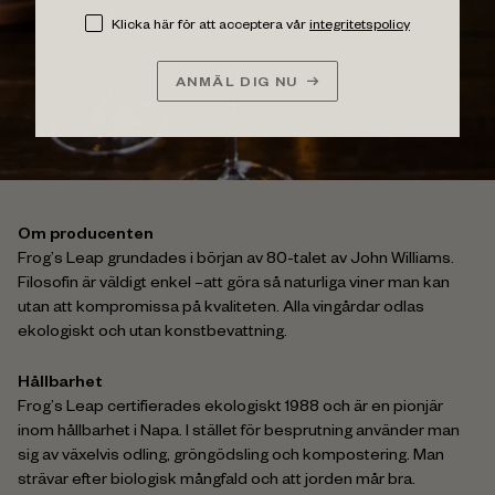
Klicka här för att acceptera vår
integritetspolicy
ANMÄL DIG NU
Om producenten
Frog’s Leap grundades i början av 80-talet av John Williams.
Filosofin är väldigt enkel –att göra så naturliga viner man kan
utan att kompromissa på kvaliteten. Alla vingårdar odlas
ekologiskt och utan konstbevattning.
Hållbarhet
Frog’s Leap certifierades ekologiskt 1988 och är en pionjär
inom hållbarhet i Napa. I stället för besprutning använder man
sig av växelvis odling, gröngödsling och kompostering. Man
strävar efter biologisk mångfald och att jorden mår bra.