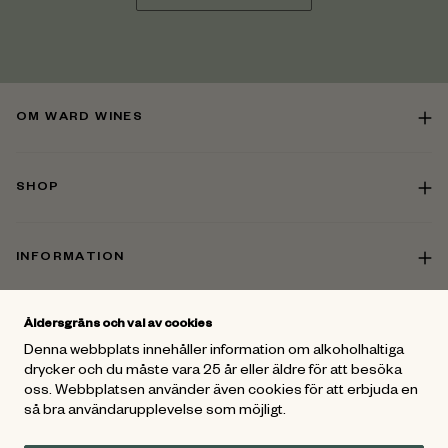
OM WARD WINES
SHOP
INFORMATION
Åldersgräns och val av cookies
KONTAKT
Denna webbplats innehåller information om alkoholhaltiga
drycker och du måste vara 25 år eller äldre för att besöka
oss. Webbplatsen använder även cookies för att erbjuda en
FÖLJ OSS
så bra användarupplevelse som möjligt.
För mer vinspiration - Gå med i
Ward Wines Vänner
och följ oss