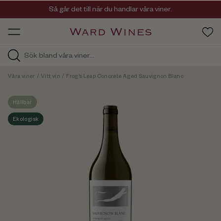
Viner med kvalitet, ursprung & personlighet
Så går det till när du handlar våra viner.
OW HOS
Våra viner
/
Vitt vin
/
Frog's Leap Concrete Aged Sauvignon Blanc
Hållbar
Ekologisk