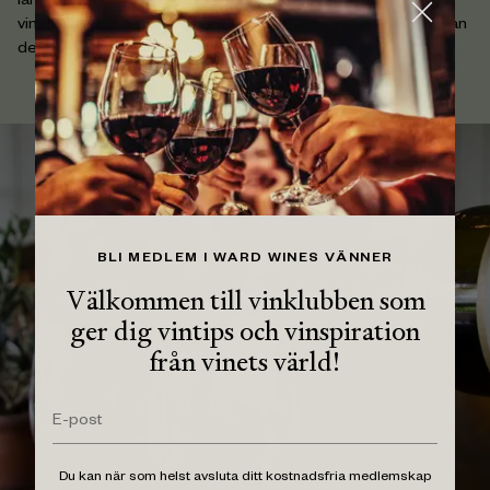
långsamt med naturlig jäst — ibland upp till tre veckor — och
vinet lagras sedan ofiltrerat på sin jästfällning i 11 månader innan
det buteljeras.
BLI MEDLEM I WARD WINES VÄNNER
Välkommen till vinklubben som
ger dig vintips och vinspiration
från vinets värld!
Du kan när som helst avsluta ditt kostnadsfria medlemskap