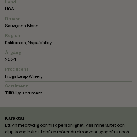
Land
USA
Druvor
Sauvignon Blanc
Region
Kalifornien
,
Napa Valley
Årgång
2024
Producent
Frogs Leap Winery
Sortiment
Tillfälligt sortiment
Karaktär
Ett vin med tydlig och frisk personlighet, viss mineralitet och
djup komplexitet. I doften möter du citronzest, grapefrukt och