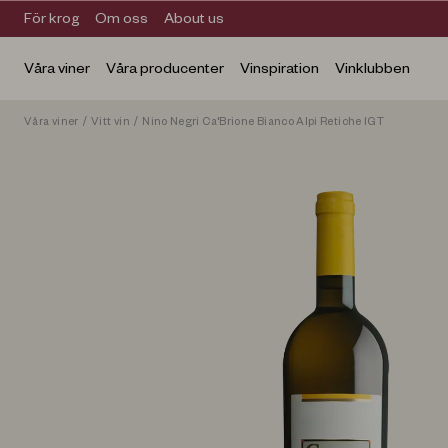
För krog
Om oss
About us
Våra viner
Våra producenter
Vinspiration
Vinklubben
Våra viner
/
Vitt vin
/
Nino Negri Ca'Brione Bianco Alpi Retiche IGT