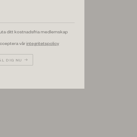
luta ditt kostnadsfria medlemskap
 acceptera vår
integritetspolicy
L DIG NU