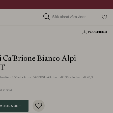
Produktblad
 Ca'Brione Bianco Alpi
GT
bardiet
• 750 ml
• Art.nr. 5408301
• Alkoholhalt 13%
• Sockerhalt <0,3
l. moms)
EMBOLAGET