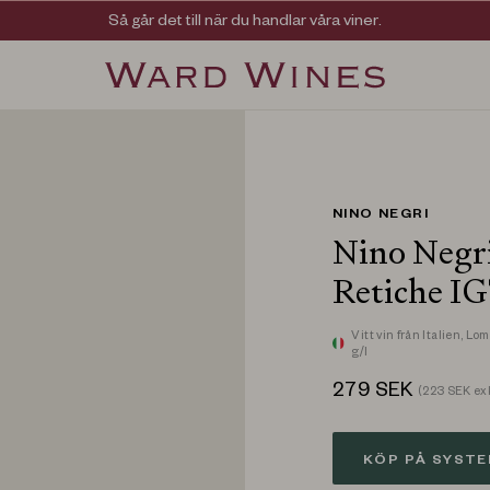
Viner med kvalitet, ursprung & personlighet
Så går det till när du handlar våra viner.
NINO NEGRI
Nino Negri
Retiche I
Vitt vin
från Italien,
Lom
g/l
279
SEK
(
223
SEK exk
KÖP PÅ SYST