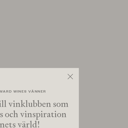
 WARD WINES VÄNNER
ll vinklubben som
ps och vinspiration
inets värld!