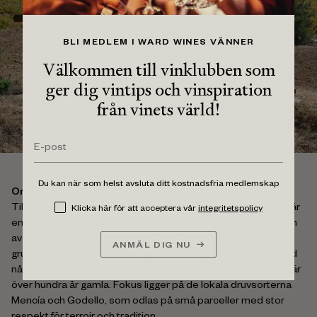
BLI MEDLEM I WARD WINES VÄNNER
Välkommen till vinklubben som
ger dig vintips och vinspiration
från vinets värld!
Du kan när som helst avsluta ditt kostnadsfria medlemskap
Om producenten
Tilenus är namnet på Bodegas Estefanías serie av viner. De är
Klicka här för att acceptera vår
integritetspolicy
en av de mest tongivande producenterna i Bierzo, vilket är en
av Spaniens mest spännande vinregioner. Vingården
ANMÄL DIG NU
grundades 1999 i Dehesas, nära Ponferrada, och arbetar med
några av områdets äldsta vingårdar där många av stockarna är
över hundra år gamla. Fokus ligger på de lokala druvsorterna
Mencía och Godello, som odlas på små parceller med stor