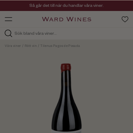
Viner med kvalitet, ursprung & personlighet
Så går det till när du handlar våra viner.
OW HOS
Våra viner
/
Rött vin
/
Tilenus Pagos de Posada