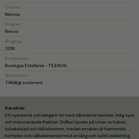
Druvor
Mencía
Region
Bierzo
Årgång
2019
Producent
Bodegas Estefania - TILENUS
Sortiment
Tillfälligt sortiment
Karaktär
Ett nyanserat och elegant vin med silkeslena tanniner, livlig syra
och imponerande friskhet. Doften bjuder på toner av kakao,
tobaksblad och blå blommor, medan smaken är harmonisk,
komplex och välbalanserad med en lång och subtil avslutning.