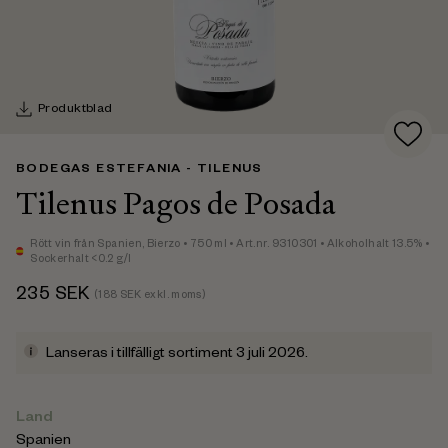
Produktblad
BODEGAS ESTEFANIA - TILENUS
Tilenus Pagos de Posada
Rött vin
från Spanien,
Bierzo
• 750 ml
• Art.nr. 9310301
• Alkoholhalt 13.5%
•
Sockerhalt <0.2 g/l
235
SEK
(
188
SEK exkl. moms)
Lanseras i tillfälligt sortiment 3 juli 2026.
Land
Spanien