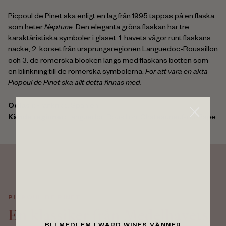
Picpoul de Pinet ska enligt en lag från 1995 tappas på en flaska
som heter
Neptune
. Den eleganta gröna flaskan har tre
karaktäristiska symboler i glaset: 1. havets vågor runt flaskans
nacke, 2. korset från ursprungsregionen Languedoc-Roussillon
och 3. de romerska blocken längs med flaskans botten som
en blinkning till de romerska symbolerna.
För att vara en äkta
Picpoul de Pinet ska allt detta finnas med.
Odlas i:
Frankrike, Spanien
Kända regioner:
Languedoc Rousillon, Chateauneuf-du-Pape
PICPOUL DE PINET
En klassiker från Medelhavets