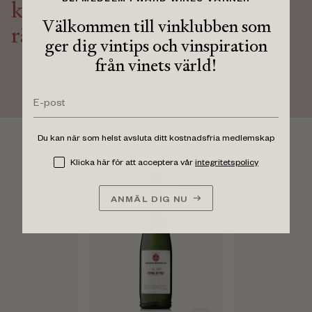
BLI MEDLEM I WARD WINES VÄNNER
kust till skaldjur, ostron och
Välkommen till vinklubben som
räkor.
ger dig vintips och vinspiration
från vinets värld!
Du kan när som helst avsluta ditt kostnadsfria medlemskap
Klicka här för att acceptera vår
integritetspolicy
Hållbar
ANMÄL DIG NU