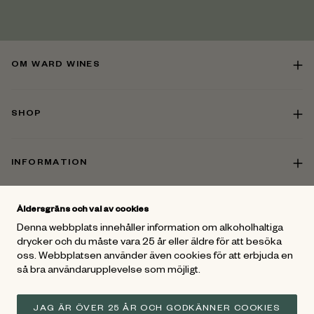
OM WARD WINES
SHOP
INFORMATION
Åldersgräns och val av cookies
KONTAKT
Denna webbplats innehåller information om alkoholhaltiga
drycker och du måste vara 25 år eller äldre för att besöka
oss. Webbplatsen använder även cookies för att erbjuda en
FÖLJ OSS
så bra användarupplevelse som möjligt.
För mer vinspiration - Gå med i
Ward Wines Vänner
och följ oss
på Facebook och Instagram
JAG ÄR ÖVER 25 ÅR OCH GODKÄNNER COOKIES