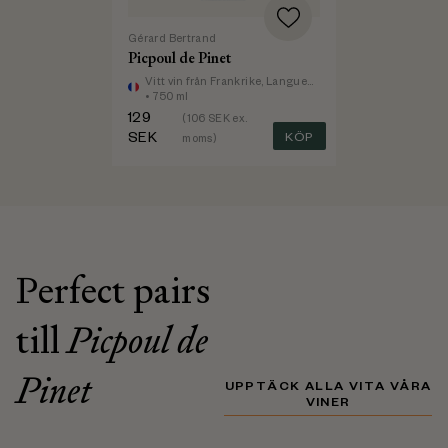
Gérard Bertrand
Picpoul de Pinet
Vitt vin
från Frankrike, Languedoc-Roussillon
• 750 ml
129
(
106
SEK ex.
SEK
KÖP
moms)
Perfect pairs
till
Picpoul de
Pinet
UPPTÄCK ALLA VITA VÅRA
VINER