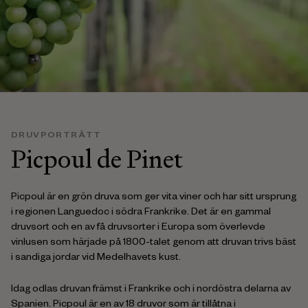
DRUVPORTRÄTT
Picpoul de Pinet
Picpoul är en grön druva som ger vita viner och har sitt ursprung
i regionen Languedoc i södra Frankrike. Det är en gammal
druvsort och en av få druvsorter i Europa som överlevde
vinlusen som härjade på 1800-talet genom att druvan trivs bäst
i sandiga jordar vid Medelhavets kust.
Idag odlas druvan främst i Frankrike och i nordöstra delarna av
Spanien. Picpoul är en av 18 druvor som är tillåtna i