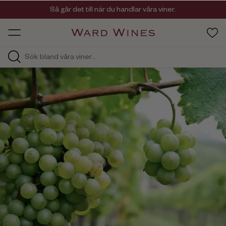
Viner med kvalitet, ursprung & personlighet
Så går det till när du handlar våra viner.
OW HOS