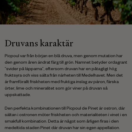
Druvans karaktär
Picpoul var från början en blå druva, men genom mutation har
den genom åren ändrat färg till grön. Namnet betyder ordagrant
”svider på läpparna”, eftersom druvan har en påtagligt hög
fruktsyra och viss sälta från närheten till Medelhavet. Men det
är framförallt friskheten med fruktiga inslag av päron, färska
örter, lime och mineralitet som gör viner på druvan så
uppskattade.
Den perfekta kombinationen till Picpoul de Pinet är ostron, där
sältan i ostronen möter friskheten och materialiteten i vinet i en
smakfull kombination. Detta är något som årligen firas i den
medeltida staden Pinet där druvan har sin egen appellation.