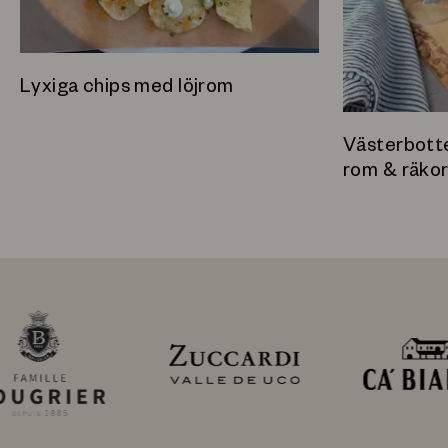
Lyxiga chips med löjrom
Västerbott
rom & räko