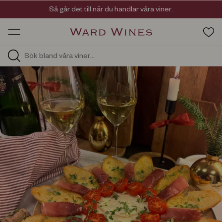
Så går det till när du handlar våra viner.
Viner med kvalitet, ursprung & personlighet
OW HOS