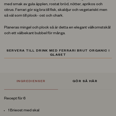
med smak av gula äpplen, rostat bröd, nötter, aprikos och
citrus. ⁣Ferrari gör sig bra till fisk, skaldjur och vegetariskt men
så väl som till plock- ost och chark. ⁣
Planeras mingel och plock så är detta en elegant välkomstskål
och ett välbekant bubbel för många. ⁣
SERVERA TILL DRINK MED FERRARI BRUT ORGANIC I
GLASET
INGREDIENSER
GÖR SÅ HÄR
Recept för 6
1 Brieost med skal