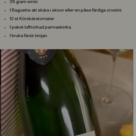
25 gram smör
1 Baguette att skära i skivor eller en påse färdiga crostini
12 st Körsbärstomater
1 paket lufttorkad parmaskinka
1 kruka färsk timjan