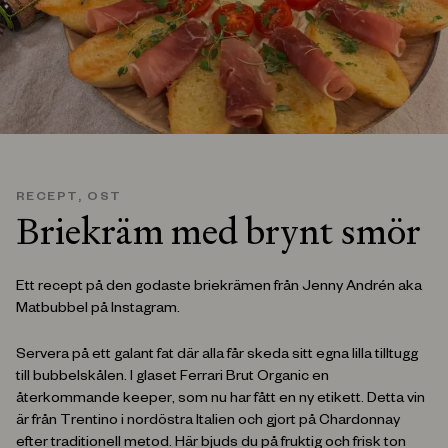
RECEPT
,
OST
Briekräm med brynt smör
Ett recept på den godaste briekrämen från Jenny Andrén aka
Matbubbel på Instagram.
Servera på ett galant fat där alla får skeda sitt egna lilla tilltugg
till bubbelskålen. ⁣I glaset Ferrari Brut Organic en
återkommande keeper, som nu har fått en ny etikett. Detta vin
är från Trentino i nordöstra Italien och gjort på Chardonnay
efter traditionell metod. ⁣Här bjuds du på fruktig och frisk ton