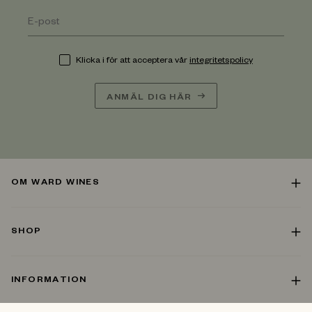
Klicka i för att acceptera vår
integritetspolicy
ANMÄL DIG HÄR
OM WARD WINES
SHOP
INFORMATION