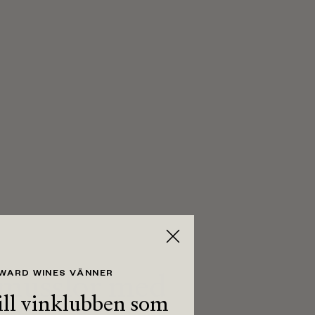
usslor med
 WARD WINES VÄNNER
ll vinklubben som