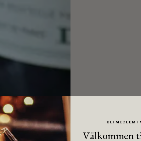
RECEPT
Kamm
BLI MEDLEM I
Välkommen ti