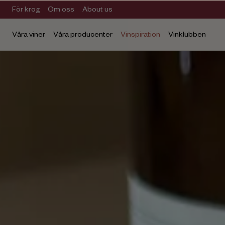
För krog
Om oss
About us
Våra viner
Våra producenter
Vinspiration
Vinklubben