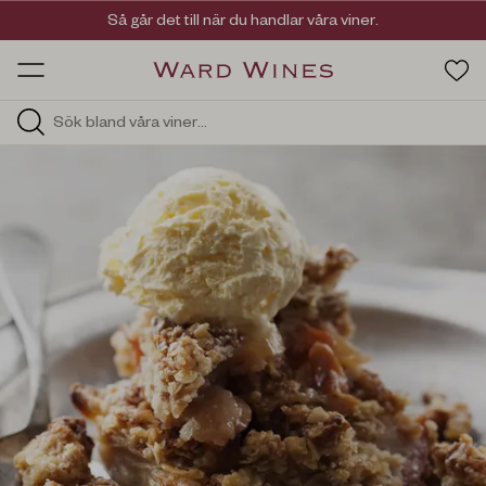
Viner med kvalitet, ursprung & personlighet
Så går det till när du handlar våra viner.
OW HOS