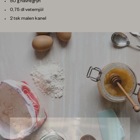
50 g havregryn
0,75 dl vetemjöl
2 tsk malen kanel