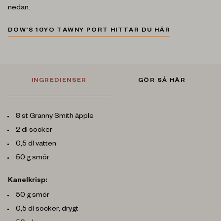
nedan.
DOW'S 10YO TAWNY PORT HITTAR DU HÄR
INGREDIENSER
GÖR SÅ HÄR
8 st Granny Smith äpple
2 dl socker
0,5 dl vatten
50 g smör
Kanelkrisp:
50 g smör
0,5 dl socker, drygt