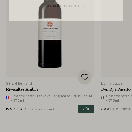
ANMÄL DIG NU
Gérard Bertrand
Donnafugata
Rivesaltes Ambré
Ben Ryé Passito 
Dessertvin
från Frankrike, Languedoc-Roussillon, Rivesaltes
Dessertvin
från I
• 375 ml
• 375 ml
129
SEK
KÖP
399
SEK
(
106
SEK ex. moms)
(
319
SE