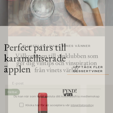
Perfect pairs till
BLI MEDLEM I WARD WINES VÄNNER
Välkommen till vinklubben som
karamelliserade
ger dig vintips och vinspiration
äpplen
UPPTÄCK FLER
från vinets värld!
DESSERTVINER
Hållbar
Du kan när som helst avsluta ditt kostnadsfria medlemskap
Klicka här för att acceptera vår
integritetspolicy