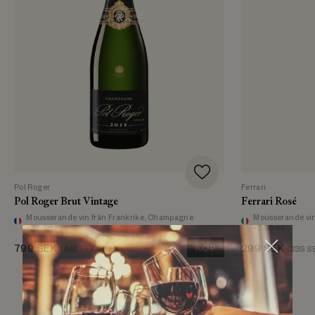
Pol Roger
Ferrari
Pol Roger Brut Vintage
Ferrari Rosé
Mousserande vin
från Frankrike, Champagne
Mousserande vi
• 750 ml
• 750 ml
799
SEK
KÖP
299
SEK
(
642
SEK ex. moms)
(
239
SE