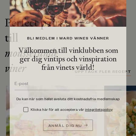
Perfect pairs
till
BLI MEDLEM I WARD WINES VÄNNER
Välkommen till vinklubben som
mousserande
ger dig vintips och vinspiration
viner
från vinets värld!
UPPTÄCK FLER RECEPT
Du kan när som helst avsluta ditt kostnadsfria medlemskap
Klicka här för att acceptera vår
integritetspolicy
ANMÄL DIG NU