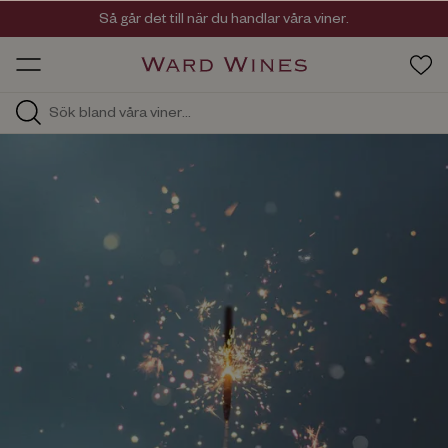
Viner med kvalitet, ursprung & personlighet
Så går det till när du handlar våra viner.
OW HOS