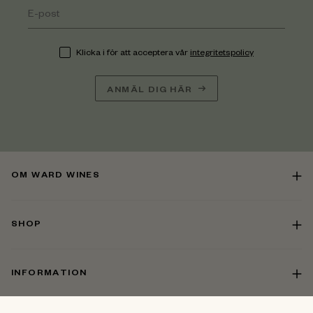
Klicka i för att acceptera vår
integritetspolicy
ANMÄL DIG HÄR
OM WARD WINES
SHOP
INFORMATION