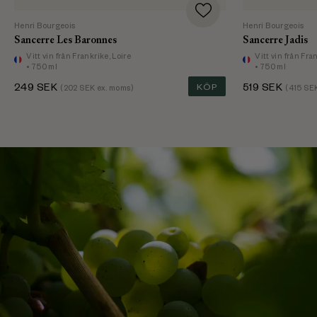
Henri Bourgeois
Henri Bourgeois
Sancerre Les Baronnes
Sancerre Jadis
Vitt vin
från Frankrike, Loire
Vitt vin
från Fran
• 750 ml
• 750 ml
249
SEK
KÖP
519
SEK
(
202
SEK ex. moms)
(
415
SEK