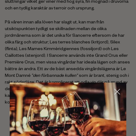
sluttningar vilket ger viner med hög syra, fin mognad i druvorna
och en tydlig karaktär av terroir och ursprung.
På våren innan alla löven har slagit ut, kan man från
utsiktspunkten tydligt se skillnaden mellan de olika
jordmånerna som är det unika för Sancerre eftersom de har
olika färg och struktur; Les terres blanches (kritjord), Silex
(flinta), Les Marnes Kimmèridgiennes (fossiljord) och Les
Caillottes (stenjord). I Sancerre används inte Grand Crus eller
Première Crus, men vissa vingårdar har ideala lägen och anses
bättre än andra. Ett av de bäst ansedda vingårdslägena är Le
Mont Damné
"den förbannade kullen"
som är brant, stenig och i
rakt söderläge. Det är komplicerat att odla vin där på grund av
den kraftiga lutningen, men resultatet är bland det bästa man
kan uppnå med druvan Sauvignon Blanc. Hos Bourgeois
kommer vinerna MD Bourgeois och Jadis härifrån.