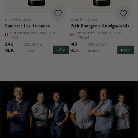
Henri Bourgeois
Henri Bourgeois
Sancerre Les Baronnes
Petit Bourgeois Sauvignon Blanc
Vitt vin
från Frankrike, Loire
Vitt vin
från Frankrike, Loire
• 750 ml
• 750 ml
249
149
(
202
SEK ex.
(
119
SEK ex.
SEK
KÖP
SEK
KÖP
moms)
moms)