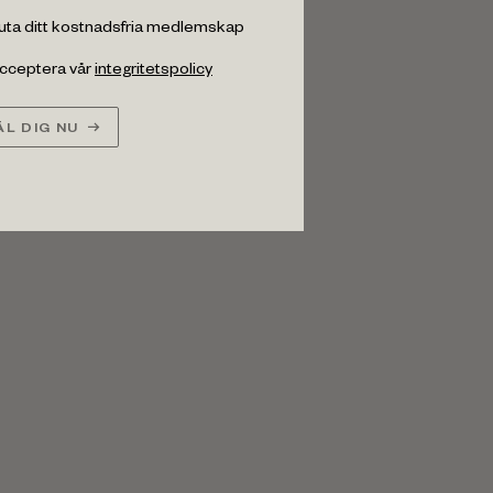
luta ditt kostnadsfria medlemskap
 acceptera vår
integritetspolicy
L DIG NU