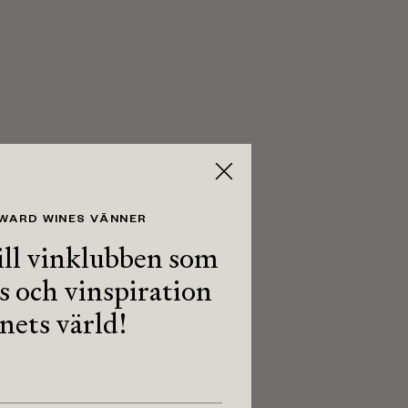
 WARD WINES VÄNNER
ll vinklubben som
ps och vinspiration
inets värld!