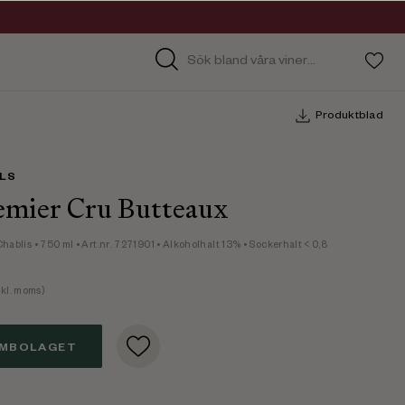
Produktblad
ILS
emier Cru Butteaux
Chablis
• 750 ml
• Art.nr. 7271901
• Alkoholhalt 13%
• Sockerhalt < 0,8
kl. moms)
EMBOLAGET