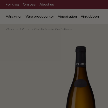
För krog
Om oss
About us
Våra viner
Våra producenter
Vinspiration
Vinklubben
Våra viner
/
Vitt vin
/
Chablis Premier Cru Butteaux