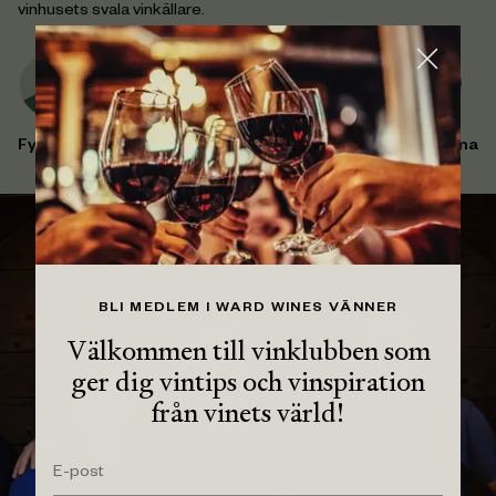
vinhusets svala vinkällare.
Fyllighet
Syra
Fruktsötma
BLI MEDLEM I WARD WINES VÄNNER
Välkommen till vinklubben som
ger dig vintips och vinspiration
från vinets värld!