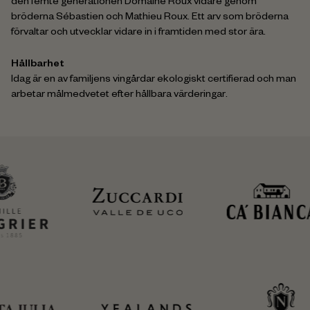
den femte generationen Domaine Roux vidare genom
bröderna Sébastien och Mathieu Roux. Ett arv som bröderna
förvaltar och utvecklar vidare in i framtiden med stor ära.
Hållbarhet
Idag är en av familjens vingårdar ekologiskt certifierad och man
arbetar målmedvetet efter hållbara värderingar.