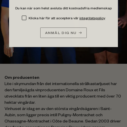
Du kan när som helst avsluta ditt kostnadsfria medlemskap
Klicka här för att acceptera vår
integritetspolicy
ANMÄL DIG NU
Om producenten
Lite i skymundan från det internationella strålkastarljuset har
den familjeägda vinproducenten Domaine Roux et Fils
utvecklats från en liten äga till en viktig producent med över 70
hektar vingårdar.
Vinhuset är idag en av den största vingårdsägaren i Saint-
Aubin, som ligger precis intill Puligny-Montrachet och
Chassagne-Montrachet i Côte de Beaune. Sedan 2003 driver