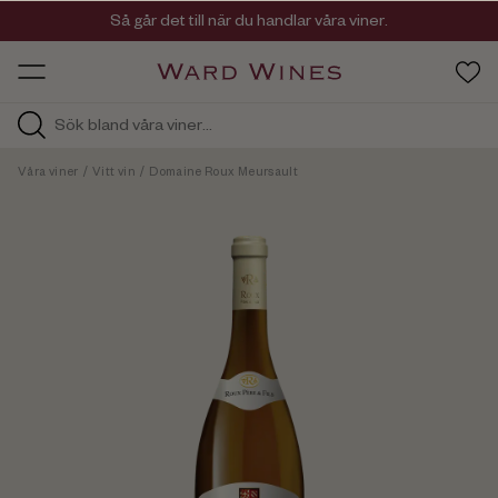
Viner med kvalitet, ursprung & personlighet
Så går det till när du handlar våra viner.
OW HOS
Våra viner
/
Vitt vin
/
Domaine Roux Meursault