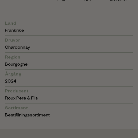
FISK
FÅGEL
SKALDJUR
Land
Frankrike
Druvor
Chardonnay
Region
Bourgogne
Årgång
2024
Producent
Roux Pere & Fils
Sortiment
Beställningssortiment