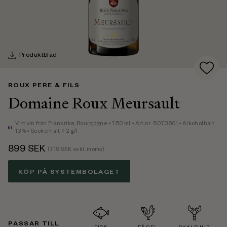
Produktblad
ROUX PERE & FILS
Domaine Roux Meursault
Vitt vin
från Frankrike,
Bourgogne
• 750 ml
• Art.nr. 5073601
• Alkoholhalt
13%
• Sockerhalt < 2 g/l
899
SEK
(
719
SEK exkl. moms)
KÖP PÅ SYSTEMBOLAGET
PASSAR TILL