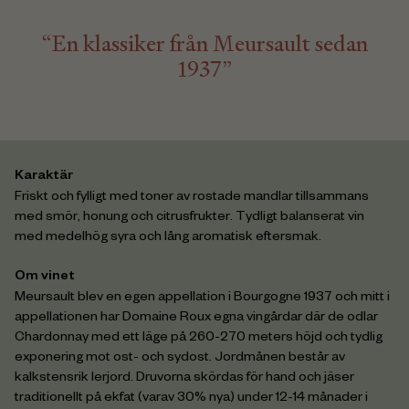
“En klassiker från Meursault sedan
1937”
Karaktär
Friskt och fylligt med toner av rostade mandlar tillsammans
med smör, honung och citrusfrukter. Tydligt balanserat vin
med medelhög syra och lång aromatisk eftersmak.
Om vinet
Meursault blev en egen appellation i Bourgogne 1937 och mitt i
appellationen har Domaine Roux egna vingårdar där de odlar
Chardonnay med ett läge på 260-270 meters höjd och tydlig
exponering mot ost- och sydost. Jordmånen består av
kalkstensrik lerjord. Druvorna skördas för hand och jäser
traditionellt på ekfat (varav 30% nya) under 12-14 månader i