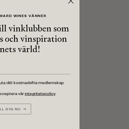
 WARD WINES VÄNNER
ll vinklubben som
ps och vinspiration
inets värld!
luta ditt kostnadsfria medlemskap
 acceptera vår
integritetspolicy
L DIG NU