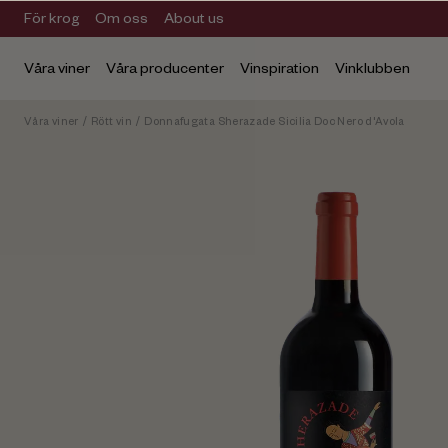
För krog
Om oss
About us
Våra viner
Våra producenter
Vinspiration
Vinklubben
Våra viner
/
Rött vin
/
Donnafugata Sherazade Sicilia Doc Nero d'Avola