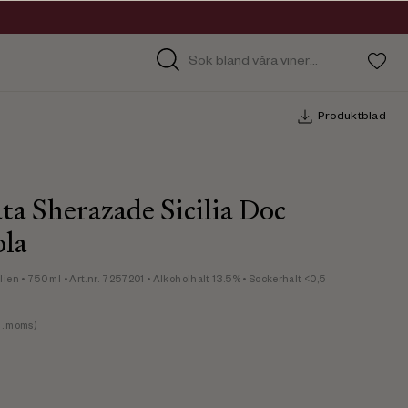
Produktblad
a Sherazade Sicilia Doc
ola
ilien
• 750 ml
• Art.nr. 7257201
• Alkoholhalt 13.5%
• Sockerhalt <0,5
. moms)