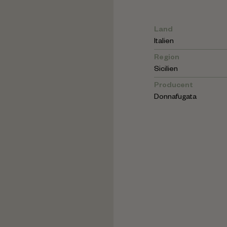
Land
Italien
Region
Sicilien
Producent
Donnafugata