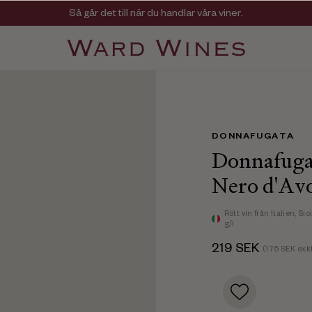
Viner med kvalitet, ursprung & personlighet
Så går det till när du handlar våra viner.
DONNAFUGATA
Donnafugat
Nero d'Av
Rött vin
från Italien,
Sic
g/l
219
SEK
(
175
SEK exkl