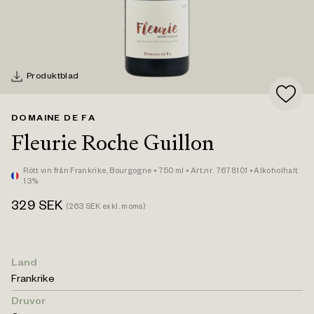
Produktblad
DOMAINE DE FA
Fleurie Roche Guillon
Rött vin
från Frankrike,
Bourgogne
• 750 ml
• Art.nr. 7678101
• Alkoholhalt
13%
329
SEK
(
263
SEK exkl. moms)
Land
Frankrike
Druvor