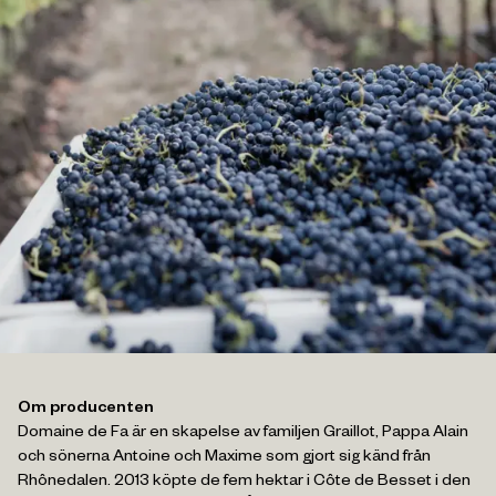
BLI MEDLEM I WARD WINES VÄNNER
Välkommen till vinklubben som
Om producenten
ger dig vintips och vinspiration
Domaine de Fa är en skapelse av familjen Graillot, Pappa Alain
från vinets värld!
och sönerna Antoine och Maxime som gjort sig känd från
Rhônedalen. 2013 köpte de fem hektar i Côte de Besset i den