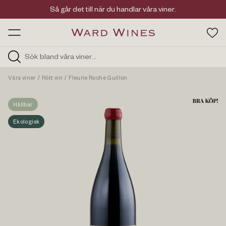
Viner med kvalitet, ursprung & personlighet
Så går det till när du handlar våra viner.
OW HOS
Våra viner
/
Rött vin
/
Fleurie Roche Guillon
Hållbar
Ekologisk