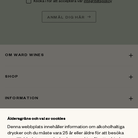
Klicka i för att acceptera vår
integritetspolicy
ANMÄL DIG HÄR
OM WARD WINES
SHOP
INFORMATION
Åldersgräns och val av cookies
KONTAKT
Denna webbplats innehåller information om alkoholhaltiga
drycker och du måste vara 25 år eller äldre för att besöka