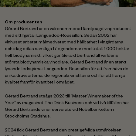
Om producenten
Gérard Bertrand är en välrenommerad familjeägd vinproducent
med sitt hjärta i Languedoc-Roussillon. Sedan 2002 har
vinhuset arbetat målmedvetet med hållbarhet i vingårdarna
och idag odlas samtliga 17 egendomar med totalt 1 000 hektar
helt biodynamiskt, vilket gör Gérard Bertrand till världens
största biodynamiska vinodlare. Gérard Bertrand är en starkt
lysande ledstjärna i Languedoc-Roussillon för att framhäva de
unika druvsorterna, de regionala vinstilarna och för att främja
kvalitet framför kvantitet i området.
Gérard Bertrand utsågs 2023 till ”Master Winemaker of the
Year” av magasinet The Drink Business och vid två tillfällen har
Gérard Bertrands viner serverats vid Nobelbanketten i
Stockholms Stadshus.
2024 fick Gérard Bertrand den prestigefyllda utmärkelsen