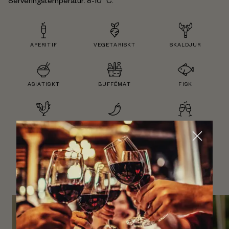
Serveringstemperatur: 8-10° C.
APERITIF
VEGETARISKT
SKALDJUR
ASIATISKT
BUFFÉMAT
FISK
FÅGEL
KRYDDSTARKT
SÄLLSKAPSVIN
PRESENT