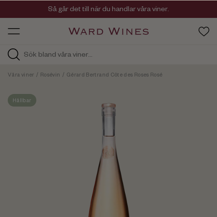
Viner med kvalitet, ursprung & personlighet
Så går det till när du handlar våra viner.
OW HOS
Våra viner
/
Rosévin
/
Gérard Bertrand Côte des Roses Rosé
Hållbar