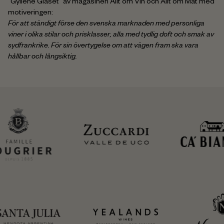
”Gyllene Glaset” av magasinen Allt om Vin och Allt om Mat med
motiveringen:
För att ständigt förse den svenska marknaden med personliga
viner i olika stilar och prisklasser, alla med tydlig doft och smak av
sydfrankrike. För sin övertygelse om att vägen fram ska vara
hållbar och långsiktig.