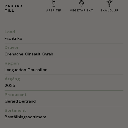
PASSAR
TILL
APERITIF
VEGETARISKT
SKALDJUR
Land
Frankrike
Druvor
Grenache, Cinsault, Syrah
Region
Languedoc-Roussillon
Årgång
2025
Producent
Gérard Bertrand
Sortiment
Beställningssortiment