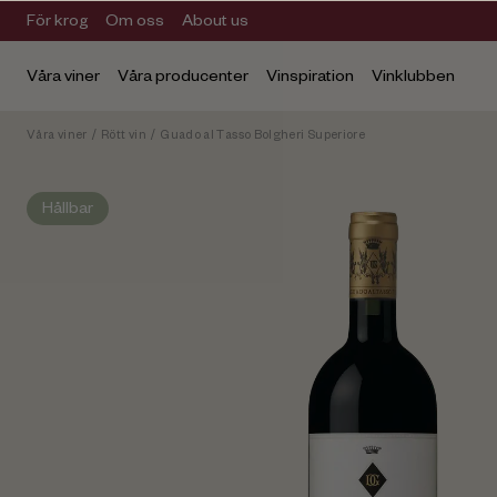
För krog
Om oss
About us
Våra viner
Våra producenter
Vinspiration
Vinklubben
Våra viner
/
Rött vin
/
Guado al Tasso Bolgheri Superiore
Hållbar