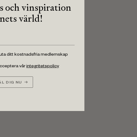
ps och vinspiration
inets värld!
luta ditt kostnadsfria medlemskap
 acceptera vår
integritetspolicy
L DIG NU