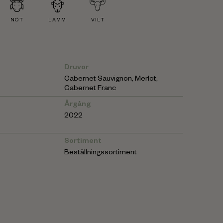
NÖT
LAMM
VILT
Druvor
Cabernet Sauvignon, Merlot,
Cabernet Franc
Årgång
2022
Sortiment
Beställningssortiment