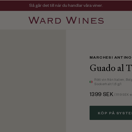
Så går det till när du handlar våra viner.
Viner med kvalitet, ursprung & personlighet
MARCHESI ANTINO
Guado al T
Rött vin
från Italien,
Bol
Sockerhalt 1,6 g/l
1399
SEK
(
1119
SEK e
KÖP PÅ SYST