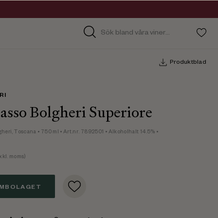
Produktblad
RI
asso Bolgheri Superiore
gheri, Toscana
• 750 ml
• Art.nr. 7892501
• Alkoholhalt 14.5%
•
xkl. moms)
EMBOLAGET