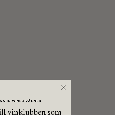
 WARD WINES VÄNNER
ll vinklubben som