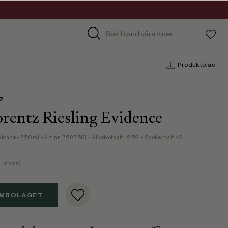
Produktblad
Z
rentz Riesling Evidence
Alsace
• 750 ml
• Art.nr. 7587501
• Alkoholhalt 12.5%
• Sockerhalt <3
. moms)
EMBOLAGET