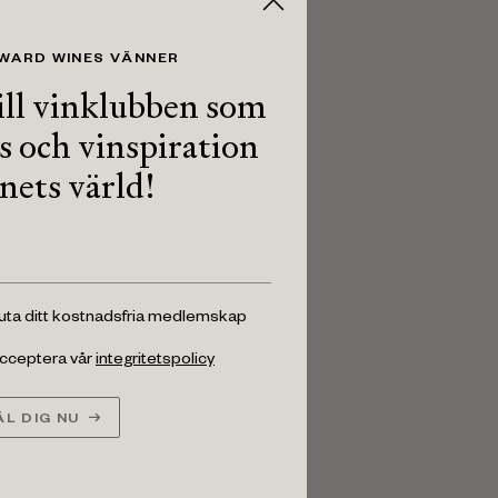
 WARD WINES VÄNNER
ll vinklubben som
ps och vinspiration
inets värld!
luta ditt kostnadsfria medlemskap
 acceptera vår
integritetspolicy
L DIG NU