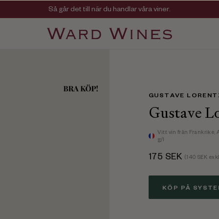
Viner med kvalitet, ursprung & personlighet
Så går det till när du handlar våra viner.
GUSTAVE LORENT
Gustave Lo
Vitt vin
från Frankrike,
g/l
175
SEK
(
140
SEK exkl
KÖP PÅ SYST