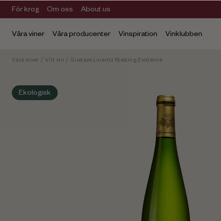
För krog
Om oss
About us
Våra viner
Våra producenter
Vinspiration
Vinklubben
Våra viner
/
Vitt vin
/
Gustave Lorentz Riesling Evidence
Ekologisk