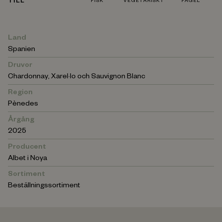
TILL
FISK
VEGETARISKT
FÅGEL
Land
Spanien
Druvor
Chardonnay, Xarel·lo och Sauvignon Blanc
Region
Pènedes
Årgång
2025
Producent
Albet i Noya
Sortiment
Beställningssortiment