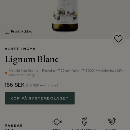
Produktblad
ALBET I NOYA
Lignum Blanc
Vitt vin
från Spanien,
Pènedes
• 750 ml
• Art.nr. 7183001
• Alkoholhalt 12%
•
Sockerhalt 3,6 g/l
165
SEK
(
132
SEK exkl. moms)
KÖP PÅ SYSTEMBOLAGET
PASSAR