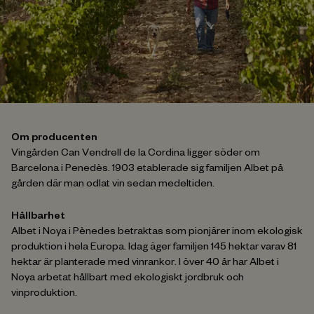
Om producenten
Vingården Can Vendrell de la Cordina ligger söder om
Barcelona i Penedès. 1903 etablerade sig familjen Albet på
gården där man odlat vin sedan medeltiden.
Hållbarhet
Albet i Noya i Pènedes betraktas som pionjärer inom ekologisk
produktion i hela Europa. Idag äger familjen 145 hektar varav 81
hektar är planterade med vinrankor. I över 40 år har Albet i
Noya arbetat hållbart med ekologiskt jordbruk och
vinproduktion.