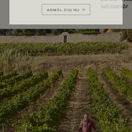
Bakad rotse
salviasmör
ANMÄL DIG NU