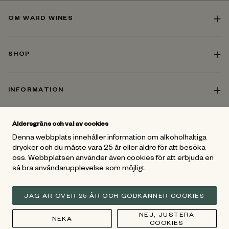
OM WARD WINES
SHOP
INFORMATION
Åldersgräns och val av cookies
KONTAKT
Denna webbplats innehåller information om alkoholhaltiga
drycker och du måste vara 25 år eller äldre för att besöka
oss. Webbplatsen använder även cookies för att erbjuda en
FÖLJ OSS
så bra användarupplevelse som möjligt.
För mer vinspiration - Gå med i
Ward Wines Vänner
och följ oss
på Facebook och Instagram
JAG ÄR ÖVER 25 ÅR OCH GODKÄNNER COOKIES
NEJ, JUSTERA
NEKA
COOKIES