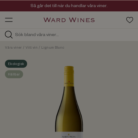
Viner med kvalitet, ursprung & personlighet
Så går det till när du handlar våra viner.
OW HOS
Våra viner
/
Vitt vin
/
Lignum Blanc
Ekologisk
Hållbar