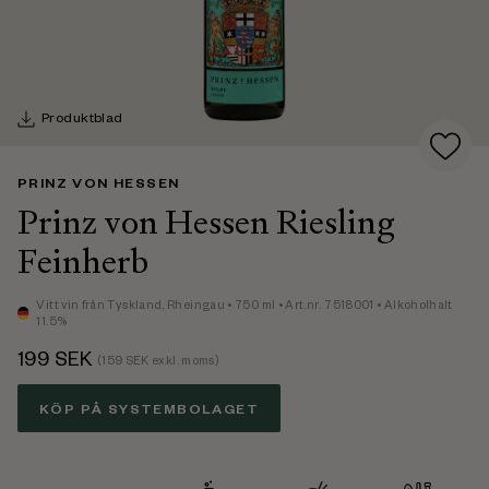
Produktblad
PRINZ VON HESSEN
Prinz von Hessen Riesling
Feinherb
Vitt vin
från Tyskland,
Rheingau
• 750 ml
• Art.nr. 7518001
• Alkoholhalt
11.5%
199
SEK
(
159
SEK exkl. moms)
KÖP PÅ SYSTEMBOLAGET