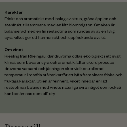
Karaktär
Friskt och aromatiskt med inslag av citrus, gröna äpplen och
stenfrukt, tillsammans med en lätt blommig ton. Smaken är
balanserad med en fin restsötma som rundas av av en livlig
syra, vilket ger ett harmoniskt och uppfriskande avslut.
Om vinet
Riesling från Rheingau, där druvorna odlas ekologiskt i ett svalt
klimat som bevarar syra och aromatik. Efter skörd pressas
druvorna varsamt och jäsningen sker vid kontrollerad
temperatur i rostfria ståltankar för att lyfta fram vinets friska och
fruktiga karaktär. Stilen är feinherb, vilket innebär en lätt
restsötma i balans med vinets naturliga syra, något som också
kan benämnas som off-dry.