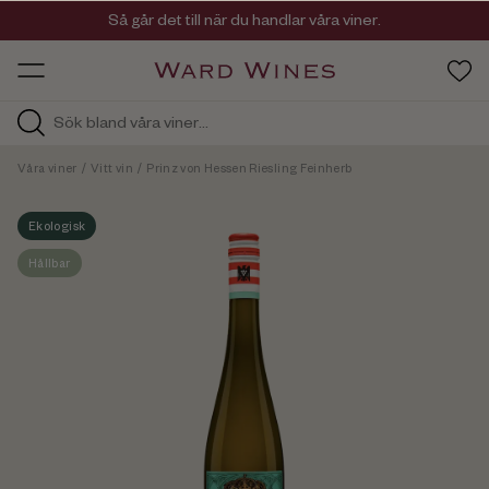
Viner med kvalitet, ursprung & personlighet
Så går det till när du handlar våra viner.
OW HOS
Våra viner
/
Vitt vin
/
Prinz von Hessen Riesling Feinherb
Ekologisk
Hållbar