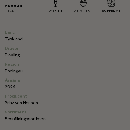
PASSAR
TILL
APERITIF
ASIATISKT
BUFFÉMAT
Land
Tyskland
Druvor
Riesling
Region
Rheingau
Årgång
2024
Producent
Prinz von Hessen
Sortiment
Beställningssortiment