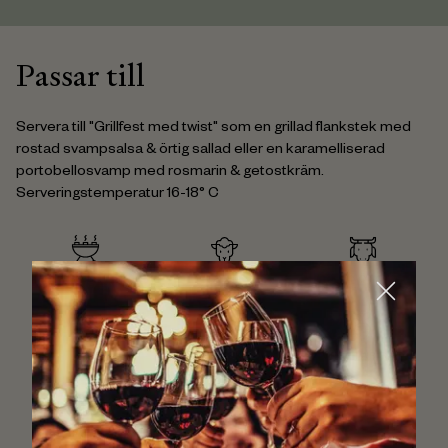
Passar till
Servera till "Grillfest med twist" som en grillad flankstek med
rostad svampsalsa & örtig sallad eller en karamelliserad
portobellosvamp med rosmarin & getostkräm.
Serveringstemperatur 16-18° C
GRILLAT
LAMM
NÖT
OST
FLÄSK
VEGETARISKT
VILT