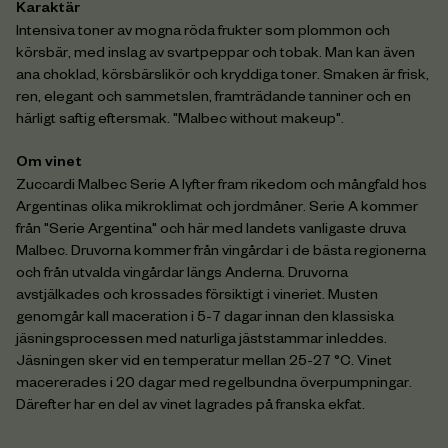
Karaktär
Intensiva toner av mogna röda frukter som plommon och
körsbär, med inslag av svartpeppar och tobak. Man kan även
ana choklad, körsbärslikör och kryddiga toner. Smaken är frisk,
ren, elegant och sammetslen, framträdande tanniner och en
härligt saftig eftersmak. "Malbec without makeup".
Om vinet
Zuccardi Malbec Serie A lyfter fram rikedom och mångfald hos
Argentinas olika mikroklimat och jordmåner. Serie A kommer
från "Serie Argentina" och här med landets vanligaste druva
Malbec. Druvorna kommer från vingårdar i de bästa regionerna
och från utvalda vingårdar längs Anderna. Druvorna
avstjälkades och krossades försiktigt i vineriet. Musten
genomgår kall maceration i 5-7 dagar innan den klassiska
jäsningsprocessen med naturliga jäststammar inleddes.
Jäsningen sker vid en temperatur mellan 25-27 °C. Vinet
macererades i 20 dagar med regelbundna överpumpningar.
Därefter har en del av vinet lagrades på franska ekfat.