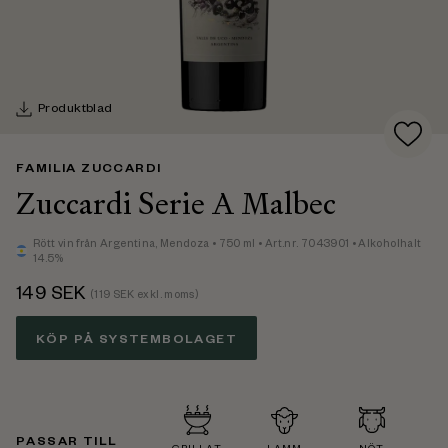
Produktblad
FAMILIA ZUCCARDI
Zuccardi Serie A Malbec
Rött vin
från Argentina,
Mendoza
• 750 ml
• Art.nr. 7043901
• Alkoholhalt
14.5%
149
SEK
(
119
SEK exkl. moms)
KÖP PÅ SYSTEMBOLAGET
PASSAR TILL