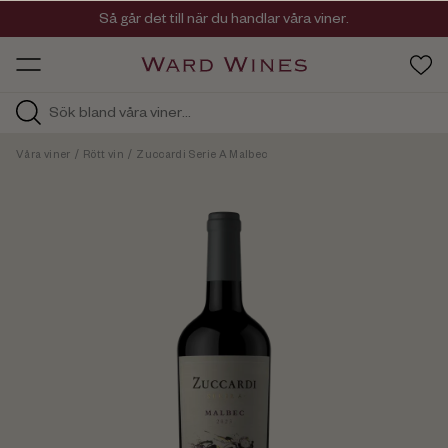
Så går det till när du handlar våra viner.
Viner med kvalitet, ursprung & personlighet
OW HOS
Våra viner
/
Rött vin
/
Zuccardi Serie A Malbec