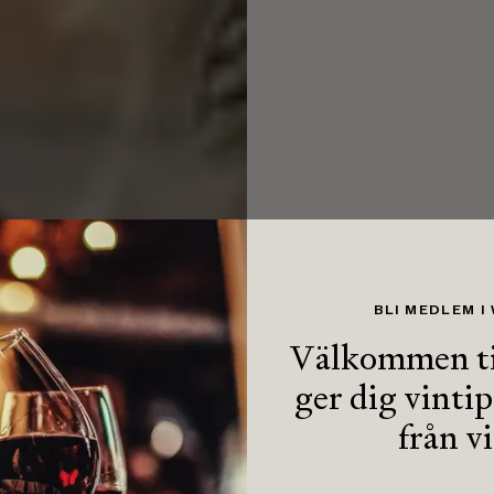
BLI MEDLEM I
REPORTAGE
Krog
Välkommen ti
ger dig vinti
Brass
från v
Välkommen till