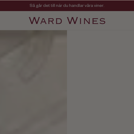
Så går det till när du handlar våra viner.
Viner med kvalitet, ursprung & personlighet