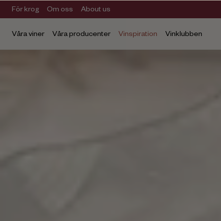
För krog
Om oss
About us
Våra viner
Våra producenter
Vinspiration
Vinklubben