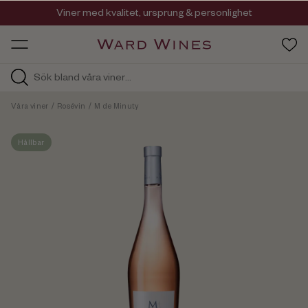
Viner med kvalitet, ursprung & personlighet
Så går det till när du handlar våra viner.
OW HOS
Våra viner
/
Rosévin
/
M de Minuty
Hållbar