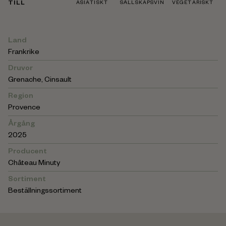
TILL
ASIATISKT
SÄLLSKAPSVIN
VEGETARISKT
Land
Frankrike
Druvor
Grenache, Cinsault
Region
Provence
Årgång
2025
Producent
Château Minuty
Sortiment
Beställningssortiment