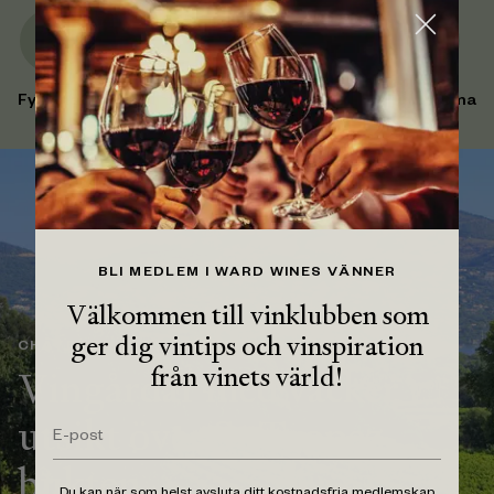
Fyllighet
Syra
Fruktsötma
BLI MEDLEM I WARD WINES VÄNNER
Välkommen till vinklubben som
ger dig vintips och vinspiration
CHÂTEAU MINUTY I PROVENCE
från vinets värld!
Vingårdar med vacker
utsikt över St Tropez-
bukten.
Du kan när som helst avsluta ditt kostnadsfria medlemskap