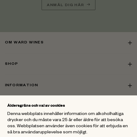
ANMÄL DIG HÄR
OM WARD WINES
SHOP
INFORMATION
Åldersgräns och val av cookies
KONTAKT
Denna webbplats innehåller information om alkoholhaltiga
drycker och du måste vara 25 år eller äldre för att besöka
oss. Webbplatsen använder även cookies för att erbjuda en
FÖLJ OSS
så bra användarupplevelse som möjligt.