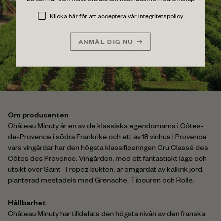
Klicka här för att acceptera vår
integritetspolicy
ANMÄL DIG NU
Om producenten
Château Minuty är en av de klassiska egendomarna i Côtes-
de-Provence i södra Frankrike och ett av 18 vinhus i Provence
vars vingårdar har den högsta klassificeringen Cru Classé des
Côtes des Provence. Vingården, med ett fantastiskt läge och
utsikt över Saint-Tropez bukten, är omgärdat av kalkrik jord,
planterad mestadels med Grenache, Tibouren och Rolle.
Hållbarhet
Château Minuty har tilldelats den högsta nivån av den franska