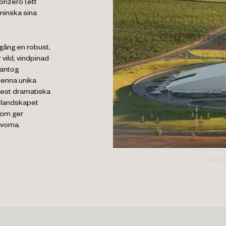
bonzero (ett
Välkommen ti
minska sina
ger dig vinti
gång en robust,
från v
vild, vindpinad
 antog
denna unika
mest dramatiska
a landskapet
Du kan när som helst avs
som ger
vorna.
Klicka här för att
ANMÄ