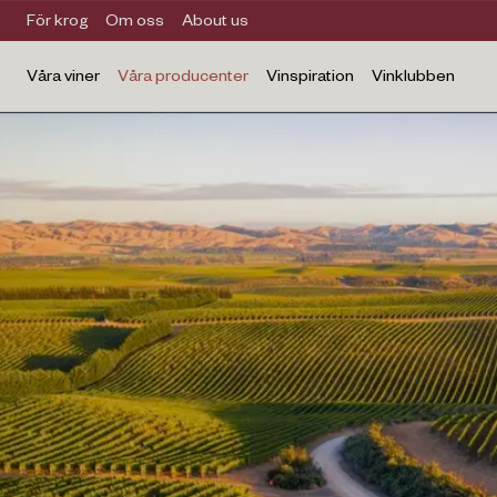
För krog
Om oss
About us
Våra viner
Våra producenter
Vinspiration
Vinklubben