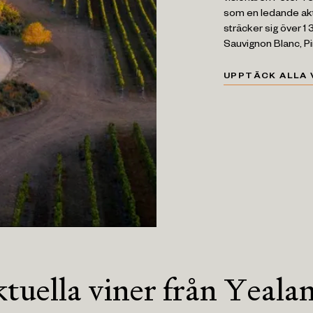
som en ledande akt
sträcker sig över 1
Sauvignon Blanc, P
UPPTÄCK ALLA 
tuella viner från Yeala