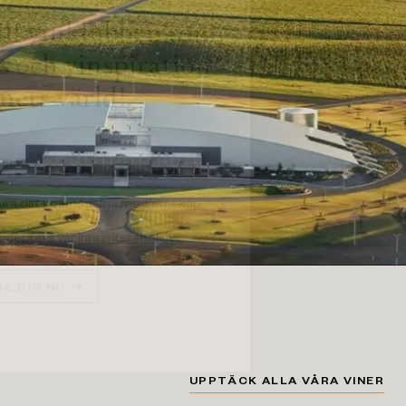
ll vinklubben som
ps och vinspiration
inets värld!
luta ditt kostnadsfria medlemskap
 acceptera vår
integritetspolicy
L DIG NU
UPPTÄCK ALLA VÅRA VINER