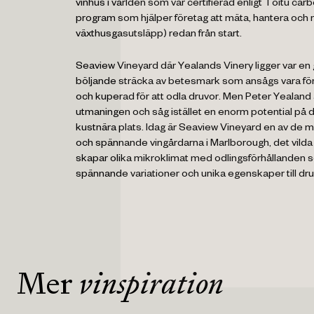
vinhus i världen som var certifierad enligt Toitū car
program som hjälper företag att mäta, hantera och 
växthusgasutsläpp) redan från start.
Seaview Vineyard där Yealands Vinery ligger var en 
böljande sträcka av betesmark som ansågs vara för 
och kuperad för att odla druvor. Men Peter Yealand
utmaningen och såg istället en enorm potential på 
kustnära plats. Idag är Seaview Vineyard en av de 
och spännande vingårdarna i Marlborough, det vild
skapar olika mikroklimat med odlingsförhållanden 
spännande variationer och unika egenskaper till dru
Mer
vinspiration