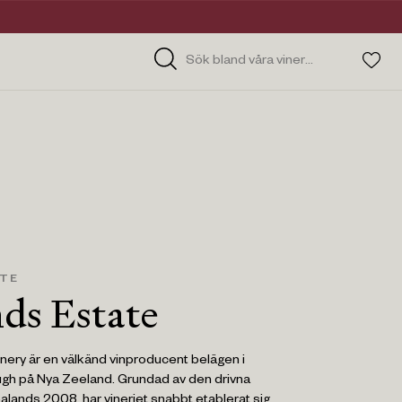
ATE
ds Estate
nery är en välkänd vinproducent belägen i
gh på Nya Zeeland. Grundad av den drivna
alands 2008, har vineriet snabbt etablerat sig