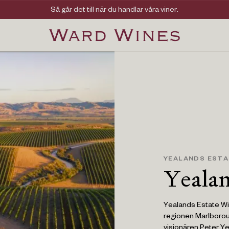
Viner med kvalitet, ursprung & personlighet
Så går det till när du handlar våra viner.
YEALANDS EST
Yealan
Yealands Estate Wi
regionen Marlborou
visionären Peter Ye