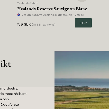
Yealands Estate
Yealands Reserve Sauvignon Blanc
Vitt vin
från Nya Zeeland, Marlborough
• 750 ml
KÖP
139
SEK
(
111
SEK ex. moms)
ikt
n nordöstra
 de mest hållbara
na och
å det första
BLI MEDLEM I