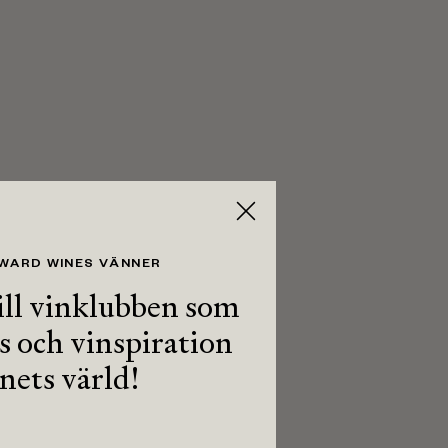
 WARD WINES VÄNNER
ll vinklubben som
ps och vinspiration
inets värld!