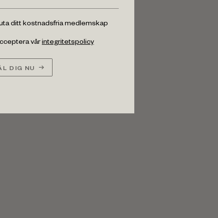
luta ditt kostnadsfria medlemskap
 acceptera vår
integritetspolicy
L DIG NU