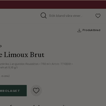
Produktblad
D
e Limoux Brut
ankrike,
Languedoc-Roussillon
• 750 ml
• Art.nr. 7713201
•
erhalt 8,16 g/l
. moms)
EMBOLAGET