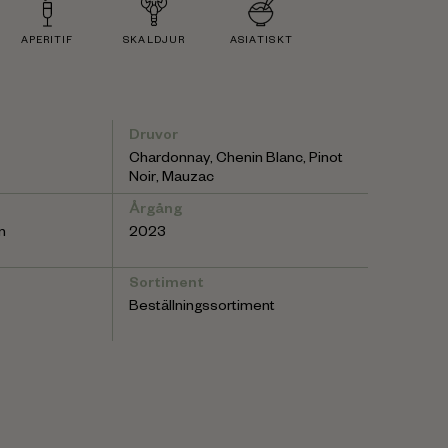
APERITIF
SKALDJUR
ASIATISKT
Druvor
Chardonnay, Chenin Blanc, Pinot
Noir, Mauzac
Årgång
n
2023
Sortiment
Beställningssortiment