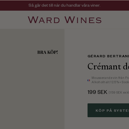
Viner med kvalitet, ursprung & personlighet
Så går det till när du handlar våra viner.
GÉRARD BERTRAN
Crémant d
Mousserande vin
från Fr
Alkoholhalt 12.5%
• Sock
199
SEK
(
159
SEK exkl
KÖP PÅ SYST