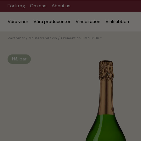
För krog
Om oss
About us
Våra viner
Våra producenter
Vinspiration
Vinklubben
Våra viner
/
Mousserande vin
/
Crémant de Limoux Brut
Hållbar