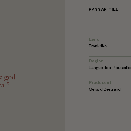
PASSAR TILL
Land
Frankrike
Region
Languedoc-Roussillo
de god
a.”
Producent
Gérard Bertrand