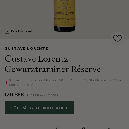
Produktblad
GUSTAVE LORENTZ
Gustave Lorentz
Gewurztraminer Réserve
Vitt vin
från Frankrike,
Alsace
• 750 ml
• Art.nr. 524401
• Alkoholhalt 14%
•
Sockerhalt 8 g/l
129
SEK
(
106
SEK exkl. moms)
KÖP PÅ SYSTEMBOLAGET