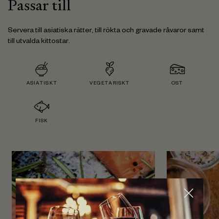
Passar till
Servera till asiatiska rätter, till rökta och gravade råvaror samt
till utvalda kittostar.
ASIATISKT
VEGETARISKT
OST
FISK