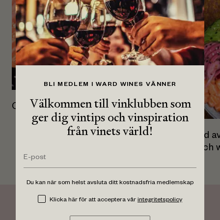
BLI MEDLEM I WARD WINES VÄNNER
Välkommen till vinklubben som
Citron- och pepparmarinerad lax
ger dig vintips och vinspiration
från vinets värld!
Bowl med av
rödlök och 
Du kan när som helst avsluta ditt kostnadsfria medlemskap
Klicka här för att acceptera vår
integritetspolicy