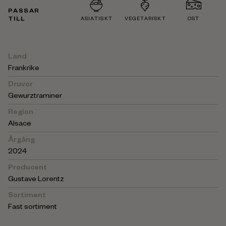
PASSAR
TILL
ASIATISKT
VEGETARISKT
OST
Land
Frankrike
Druvor
Gewurztraminer
Region
Alsace
Årgång
2024
Producent
Gustave Lorentz
Sortiment
Fast sortiment