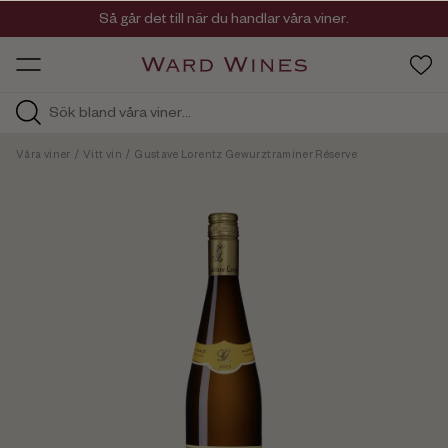
Viner med kvalitet, ursprung & personlighet
Så går det till när du handlar våra viner.
OW HOS
Våra viner
/
Vitt vin
/
Gustave Lorentz Gewurztraminer Réserve