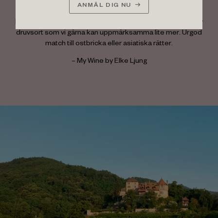
Bästa vita i oktober!
ANMÄL DIG NU
Blommig och kryddig, ren, läcker. Ett toppvin helt enkelt, av
druvsort som vi gärna kan uppmärksamma lite mer. Urgod
match till ostbricka eller asiatiska rätter.
–
My Wine by Elke Ljung