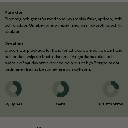
Karaktär
Blommig och generös med toner av tropisk frukt, aprikos, litchi
och kryddor. Smaken är aromatisk med viss fruktsötma och fin
struktur.
Om vinet
Druvorna är plockade för hand för att skörda med varsam hand
och endast välja de bästa klasarna. Vingårdarna odlas och
sköts av långtidskontrakterade odlare runt byn Bergheim där
jordmånen främst består av lera och kalksten.
Fyllighet
Syra
Fruktsötma