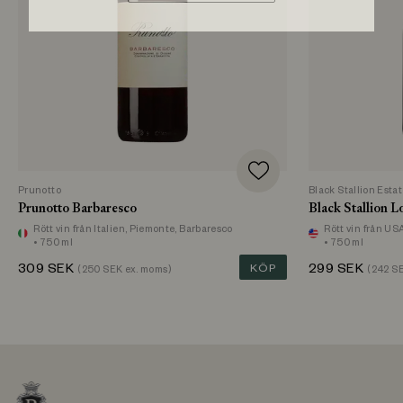
Prunotto
Black Stallion Esta
Prunotto Barbaresco
Black Stallion L
Rött vin
från Italien, Piemonte, Barbaresco
Rött vin
från USA
• 750 ml
• 750 ml
309
SEK
KÖP
299
SEK
(
250
SEK ex. moms)
(
242
SE