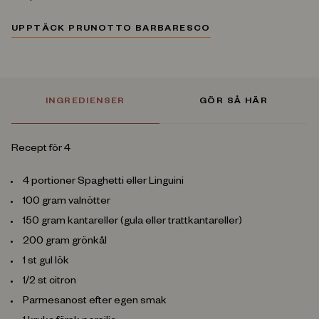
UPPTÄCK PRUNOTTO BARBARESCO
INGREDIENSER
GÖR SÅ HÄR
Recept för 4
4 portioner Spaghetti eller Linguini
100 gram valnötter
150 gram kantareller (gula eller trattkantareller)
200 gram grönkål
1 st gul lök
1/2 st citron
Parmesanost efter egen smak