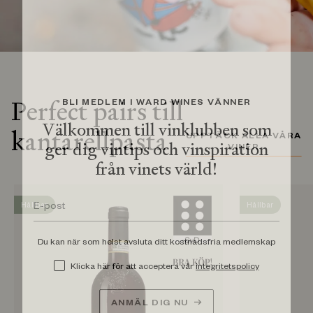
Perfect pairs till
BLI MEDLEM I WARD WINES VÄNNER
Välkommen till vinklubben som
kantarellpasta
UPPTÄCK ALLA VÅRA
ger dig vintips och vinspiration
VINER
från vinets värld!
Hållbar
Hållbar
Du kan när som helst avsluta ditt kostnadsfria medlemskap
Klicka här för att acceptera vår
integritetspolicy
ANMÄL DIG NU