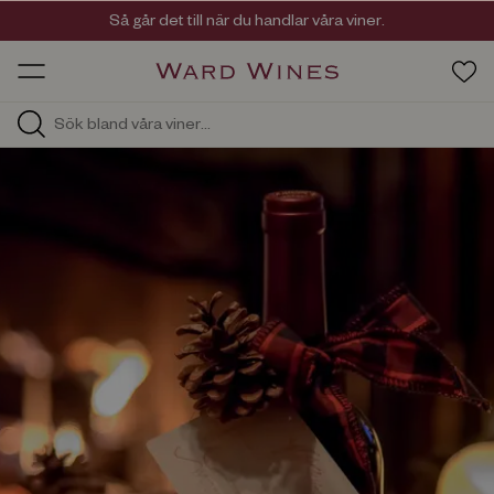
Viner med kvalitet, ursprung & personlighet
Så går det till när du handlar våra viner.
OW HOS