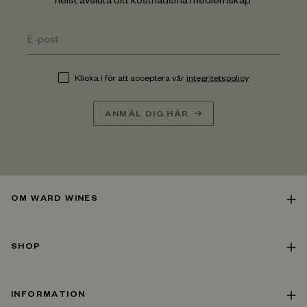
helst avsluta ditt kostnadsfria medlemskap.
Klicka i för att acceptera vår
integritetspolicy
ANMÄL DIG HÄR
OM WARD WINES
SHOP
INFORMATION