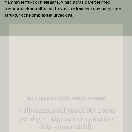
framhäver frukt och elegans. Vinet lagras därefter med
temperaturkontroll för att bevara sin fräschör samtidigt som
struktur och komplexitet utvecklas.
BLI MEDLEM I WARD WINES VÄNNER
Välkommen till vinklubben som
ger dig vintips och vinspiration
från vinets värld!