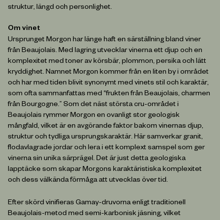
struktur, längd och personlighet.
Om vinet
Ursprunget Morgon har länge haft en särställning bland viner
från Beaujolais. Med lagring utvecklar vinerna ett djup och en
komplexitet med toner av körsbär, plommon, persika och lätt
kryddighet. Namnet Morgon kommer från en liten by i området
och har med tiden blivit synonymt med vinets stil och karaktär,
som ofta sammanfattas med “frukten från Beaujolais, charmen
från Bourgogne.” Som det näst största cru-området i
Beaujolais rymmer Morgon en ovanligt stor geologisk
mångfald, vilket är en avgörande faktor bakom vinernas djup,
struktur och tydliga ursprungskaraktär. Här samverkar granit,
flodavlagrade jordar och lera i ett komplext samspel som ger
vinerna sin unika särprägel. Det är just detta geologiska
lapptäcke som skapar Morgons karaktäristiska komplexitet
och dess välkända förmåga att utvecklas över tid.
Efter skörd vinifieras Gamay-druvorna enligt traditionell
Beaujolais-metod med semi-karbonisk jäsning, vilket