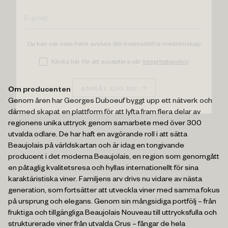
Du kan när som helst avsluta ditt kostnadsfria medlemskap
Klicka här för att acceptera vår
integritetspolicy
ANMÄL DIG NU
Om producenten
Genom åren har Georges Duboeuf byggt upp ett nätverk och
därmed skapat en plattform för att lyfta fram flera delar av
regionens unika uttryck genom samarbete med över 300
utvalda odlare. De har haft en avgörande roll i att sätta
Beaujolais på världskartan och är idag en tongivande
producent i det moderna Beaujolais, en region som genomgått
en påtaglig kvalitetsresa och hyllas internationellt för sina
karaktäristiska viner. Familjens arv drivs nu vidare av nästa
generation, som fortsätter att utveckla viner med samma fokus
på ursprung och elegans. Genom sin mångsidiga portfölj – från
fruktiga och tillgängliga Beaujolais Nouveau till uttrycksfulla och
strukturerade viner från utvalda Crus – fångar de hela