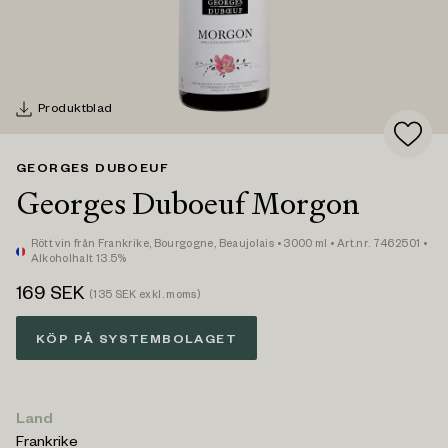
Produktblad
GEORGES DUBOEUF
Georges Duboeuf Morgon
Rött vin
från Frankrike,
Bourgogne, Beaujolais
• 3000 ml
• Art.nr. 7462501
•
Alkoholhalt 13.5%
169
SEK
(
135
SEK exkl. moms)
KÖP PÅ SYSTEMBOLAGET
Land
Frankrike