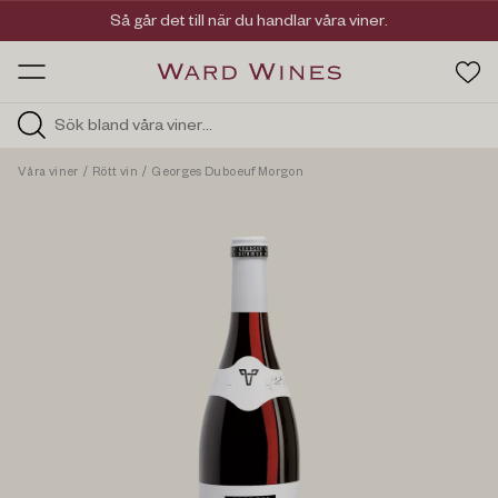
Viner med kvalitet, ursprung & personlighet
Så går det till när du handlar våra viner.
OW HOS
Våra viner
/
Rött vin
/
Georges Duboeuf Morgon