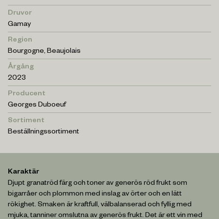
Druvor
Gamay
Region
Bourgogne
,
Beaujolais
Årgång
2023
Producent
Georges Duboeuf
Sortiment
Beställningssortiment
Karaktär
Djupt granatröd färg och toner av generös röd frukt som
bigarråer och plommon med inslag av örter och en lätt
rökighet. Smaken är kraftfull, välbalanserad och fyllig med
mjuka, tanniner omslutna av generös frukt. Det är ett vin med