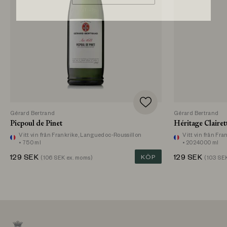
Gérard Bertrand
Gérard Bertrand
Picpoul de Pinet
Héritage Claire
Vitt vin
från Frankrike, Languedoc-Roussillon
Vitt vin
från Fra
• 750 ml
• 2024000 ml
129
SEK
KÖP
129
SEK
(
106
SEK ex. moms)
(
103
SEK