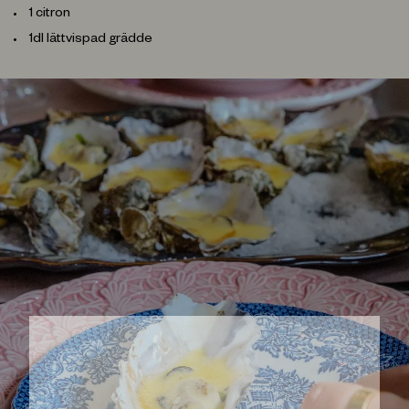
1 citron
1dl lättvispad grädde