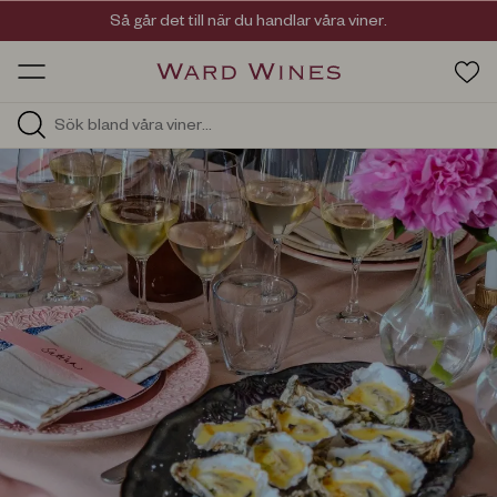
Viner med kvalitet, ursprung & personlighet
Så går det till när du handlar våra viner.
OW HOS