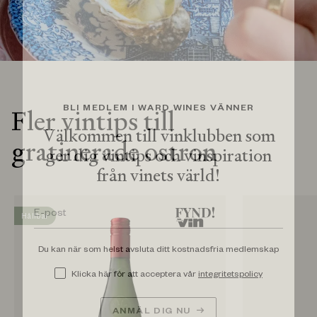
BLI MEDLEM I WARD WINES VÄNNER
Fler vintips till
Välkommen till vinklubben som
gratinerade ostron
ger dig vintips och vinspiration
från vinets värld!
Hållbar
Du kan när som helst avsluta ditt kostnadsfria medlemskap
Klicka här för att acceptera vår
integritetspolicy
ANMÄL DIG NU