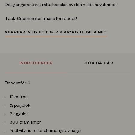
Det ger garanterat rätta känslan av den milda havsbrisen!
Tack
@sommelier_maria
för recept!
SERVERA MED ETT GLAS PICPOUL DE PINET
INGREDIENSER
GÖR SÅ HÄR
Recept för 4
12 ostron
½ purjolök
2 äggulor
300 gram smör
¾ dl vitvins- eller champagnevinäger