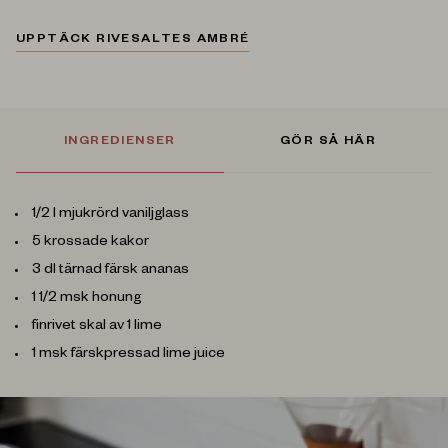
UPPTÄCK RIVESALTES AMBRÉ
INGREDIENSER
GÖR SÅ HÄR
1/2 l mjukrörd vaniljglass
5 krossade kakor
3 dl tärnad färsk ananas
1 1/2 msk honung
finrivet skal av 1 lime
1 msk färskpressad lime juice