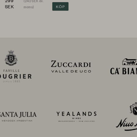
299
(
242
SEK ex.
SEK
KÖP
moms)