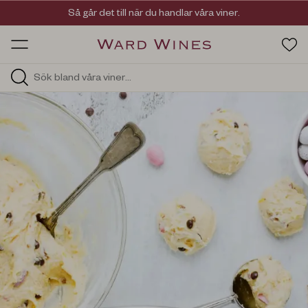
Viner med kvalitet, ursprung & personlighet
Så går det till när du handlar våra viner.
OW HOS