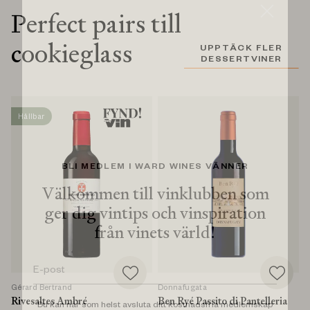
Perfect pairs till
cookieglass
UPPTÄCK FLER
DESSERTVINER
Hållbar
BLI MEDLEM I WARD WINES VÄNNER
Välkommen till vinklubben som
ger dig vintips och vinspiration
från vinets värld!
Gérard Bertrand
Donnafugata
Rivesaltes Ambré
Ben Ryé Passito di Pantelleria
Du kan när som helst avsluta ditt kostnadsfria medlemskap