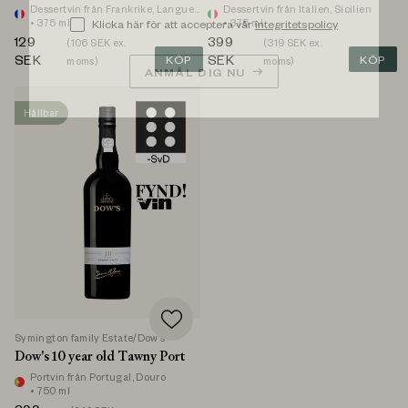
Dessertvin
från Frankrike, Languedoc-Roussillon, Rivesaltes
Dessertvin
från Italien, Sicilien
• 375 ml
• 375 ml
Klicka här för att acceptera vår
integritetspolicy
129
399
(
106
SEK ex.
(
319
SEK ex.
SEK
KÖP
SEK
KÖP
moms)
moms)
ANMÄL DIG NU
Hållbar
Symington family Estate/Dow's
Dow's 10 year old Tawny Port
Portvin
från Portugal, Douro
• 750 ml