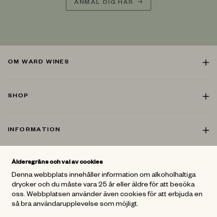
ANMÄL DIG HÄR
OM WARD WINES
SHOP
INFORMATION
Åldersgräns och val av cookies
KONTAKT
Denna webbplats innehåller information om alkoholhaltiga
drycker och du måste vara 25 år eller äldre för att besöka
oss. Webbplatsen använder även cookies för att erbjuda en
FÖLJ OSS
så bra användarupplevelse som möjligt.
För mer vinspiration - Gå med i
Ward Wines Vänner
och följ oss