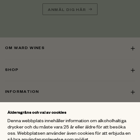
ANMÄL DIG HÄR
OM WARD WINES
SHOP
INFORMATION
Åldersgräns och val av cookies
KONTAKT
Denna webbplats innehåller information om alkoholhaltiga
drycker och du måste vara 25 år eller äldre för att besöka
oss. Webbplatsen använder även cookies för att erbjuda en
FÖLJ OSS