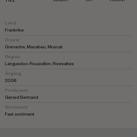
TILL
DESSERT
OST
PRESENT
Land
Frankrike
Druvor
Grenache, Macabeu, Muscat
Region
Languedoc-Roussillon
,
Rivesaltes
Årgång
2006
Producent
Gérard Bertrand
Sortiment
Fast sortiment