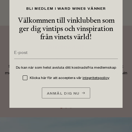
bär
BLI MEDLEM I WARD WINES VÄNNER
Välkommen till vinklubben som
ger dig vintips och vinspiration
från vinets värld!
Guldmedalj!
Från Rivesaltes i södra Frankrike kommer detta goda vin.
Smakar som en gräddkola med lite flingsalt på. Långt avslut
Du kan när som helst avsluta ditt kostnadsfria medlemskap
med sötma som balanseras upp av pigg syra. Ett sött måstevin
Klicka här för att acceptera vår
integritetspolicy
till julens godis och ost.
–
Dryckeslistan v 48, 2024
ANMÄL DIG NU