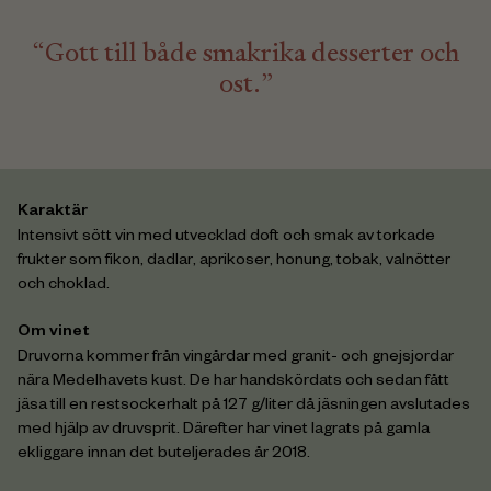
“Gott till både smakrika desserter och
ost.”
Karaktär
Intensivt sött vin med utvecklad doft och smak av torkade
frukter som fikon, dadlar, aprikoser, honung, tobak, valnötter
och choklad.
Om vinet
Druvorna kommer från vingårdar med granit- och gnejsjordar
nära Medelhavets kust. De har handskördats och sedan fått
jäsa till en restsockerhalt på 127 g/liter då jäsningen avslutades
med hjälp av druvsprit. Därefter har vinet lagrats på gamla
ekliggare innan det buteljerades år 2018.