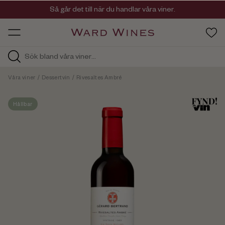
Viner med kvalitet, ursprung & personlighet
Så går det till när du handlar våra viner.
OW HOS
Våra viner
/
Dessertvin
/
Rivesaltes Ambré
Hållbar