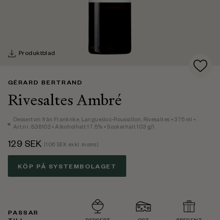
Produktblad
GÉRARD BERTRAND
Rivesaltes Ambré
Dessertvin
från Frankrike,
Languedoc-Roussillon, Rivesaltes
• 375 ml
•
Art.nr. 838102
• Alkoholhalt 17.5%
• Sockerhalt 103 g/l
129
SEK
(
106
SEK exkl. moms)
KÖP PÅ SYSTEMBOLAGET
PASSAR