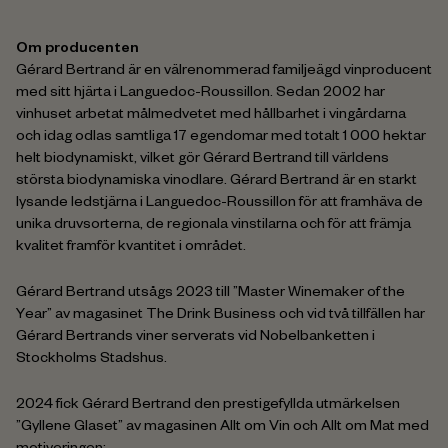
Om producenten
Gérard Bertrand är en välrenommerad familjeägd vinproducent
med sitt hjärta i Languedoc-Roussillon. Sedan 2002 har
vinhuset arbetat målmedvetet med hållbarhet i vingårdarna
och idag odlas samtliga 17 egendomar med totalt 1 000 hektar
helt biodynamiskt, vilket gör Gérard Bertrand till världens
största biodynamiska vinodlare. Gérard Bertrand är en starkt
lysande ledstjärna i Languedoc-Roussillon för att framhäva de
unika druvsorterna, de regionala vinstilarna och för att främja
kvalitet framför kvantitet i området.
Gérard Bertrand utsågs 2023 till ”Master Winemaker of the
Year” av magasinet The Drink Business och vid två tillfällen har
Gérard Bertrands viner serverats vid Nobelbanketten i
Stockholms Stadshus.
2024 fick Gérard Bertrand den prestigefyllda utmärkelsen
”Gyllene Glaset” av magasinen Allt om Vin och Allt om Mat med