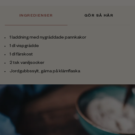
INGREDIENSER
GÖR SÅ HÄR
1 laddning med nygräddade pannkakor
1 dl vispgrädde
1 dl färskost
2 tsk vaniljsocker
Jordgubbssylt, gärna på klämflaska