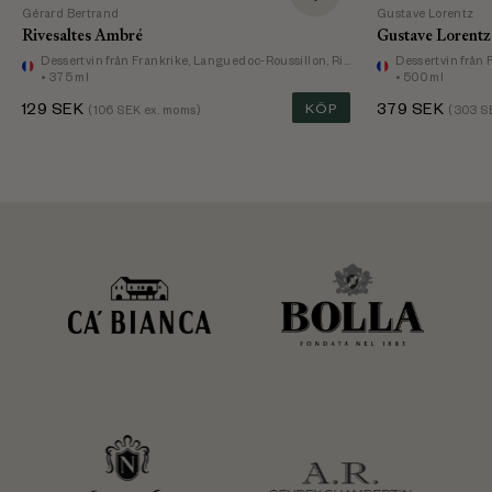
Gérard Bertrand
Gustave Lorentz
Rivesaltes Ambré
Dessertvin
från Frankrike, Languedoc-Roussillon, Rivesaltes
Dessertvin
från 
• 375 ml
• 500 ml
129
SEK
KÖP
379
SEK
(
106
SEK ex. moms)
(
303
SE