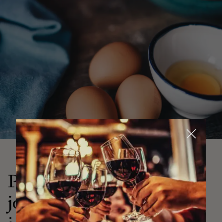
Perfect pairs till
jordgubbstårta
UPPTÄCK FLER