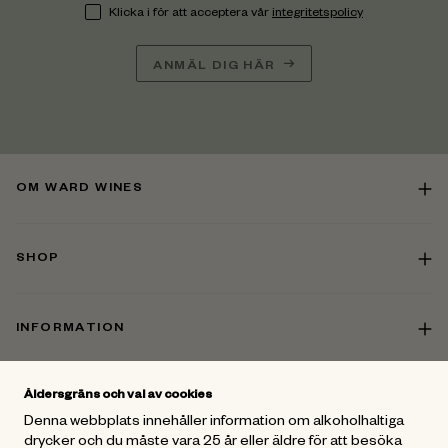
Klicka i för att acceptera vår
integritetspolicy
ANMÄL DIG HÄR
OM WARD WINES
SHOP
INFORMATION
Åldersgräns och val av cookies
KONTAKT
Denna webbplats innehåller information om alkoholhaltiga
drycker och du måste vara 25 år eller äldre för att besöka