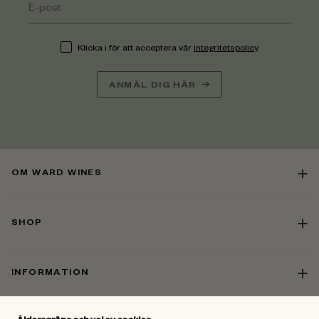
Klicka i för att acceptera vår
integritetspolicy
ANMÄL DIG HÄR
OM WARD WINES
SHOP
INFORMATION