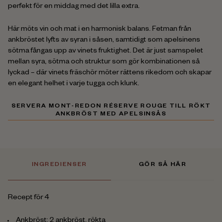
perfekt för en middag med det lilla extra.
Här möts vin och mat i en harmonisk balans. Fetman från
ankbröstet lyfts av syran i såsen, samtidigt som apelsinens
sötma fångas upp av vinets fruktighet. Det är just samspelet
mellan syra, sötma och struktur som gör kombinationen så
lyckad – där vinets fräschör möter rättens rikedom och skapar
en elegant helhet i varje tugga och klunk.
SERVERA MONT-REDON RÉSERVE ROUGE TILL RÖKT
ANKBRÖST MED APELSINSÅS
INGREDIENSER
GÖR SÅ HÄR
Recept för 4
Ankbröst: 2 ankbröst, rökta