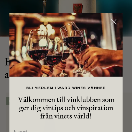
Fler vintips till rökt
ankbröst
BLI MEDLEM I WARD WINES VÄNNER
Välkommen till vinklubben som
Hållbar
Hållbar
ger dig vintips och vinspiration
från vinets värld!