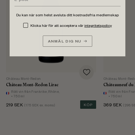
Du kan när som helst avsluta ditt kostnadsfria medlemskap
Klicka här för att acceptera vår
integritetspolicy
ANMÄL DIG NU
Château Mont-Redon
Château Mont-Red
Château Mont-Redon Lirac
Châteauneuf du
Rött vin
från Frankrike, Rhône,
Rött vin
från Fra
• 750 ml
• 750 ml
219
SEK
KÖP
369
SEK
(
175
SEK ex. moms)
(
298
SE