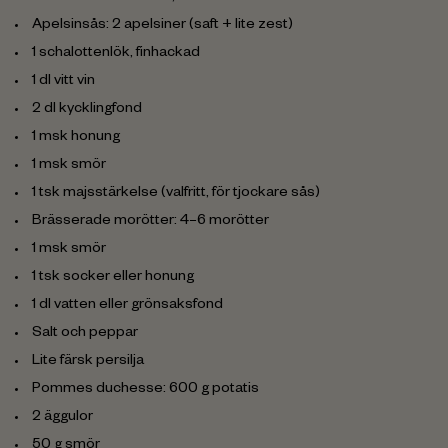
Apelsinsås: 2 apelsiner (saft + lite zest)
1 schalottenlök, finhackad
1 dl vitt vin
2 dl kycklingfond
1 msk honung
1 msk smör
1 tsk majsstärkelse (valfritt, för tjockare sås)
Brässerade morötter: 4–6 morötter
1 msk smör
1 tsk socker eller honung
1 dl vatten eller grönsaksfond
Salt och peppar
Lite färsk persilja
Pommes duchesse: 600 g potatis
2 äggulor
50 g smör