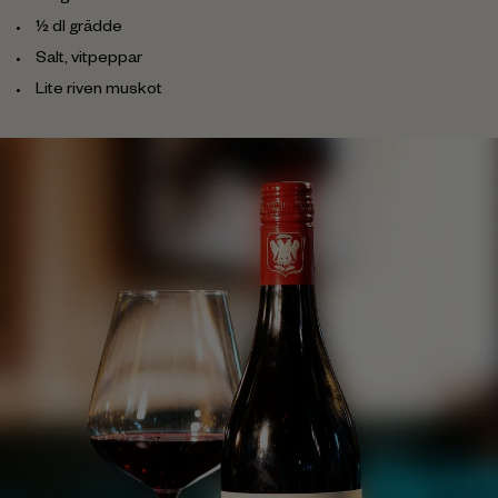
½ dl grädde
Salt, vitpeppar
Lite riven muskot