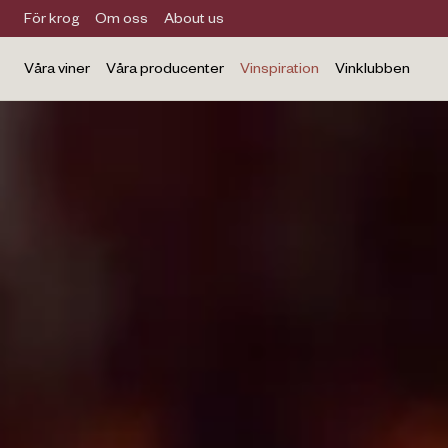
För krog
Om oss
About us
Våra viner
Våra producenter
Vinspiration
Vinklubben