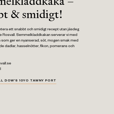
elkladdkaka –
ps och vinspiration
inets värld!
bt & smidigt!
tera ett snabbt och smidigt recept utan jäsdeg
te Rosvall. Semmelkladdkakan serverar vi med
luta ditt kostnadsfria medlemskap
vin som ger en nyanserad, söt, mogen smak med
ade dadlar, hasselnötter, fikon, pomerans och
 acceptera vår
integritetspolicy
vall.se
L DIG NU
l
LL DOW'S 10YO TAWNY PORT