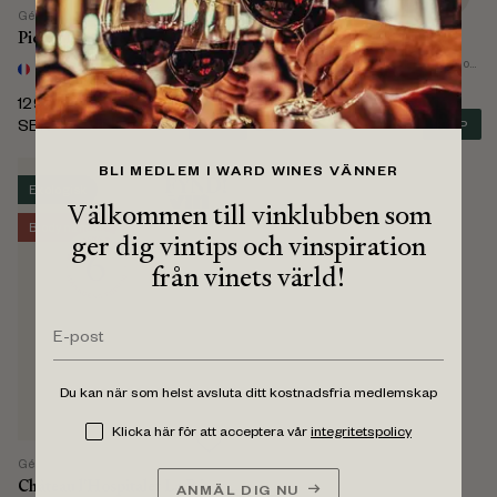
Gérard Bertrand
Gérard Bertrand
Picpoul de Pinet
Gérard Bertrand Corbières
Vitt vin
från Frankrike, Languedoc-Roussillon
Rött vin
från Frankrike, Languedoc-Roussillon, Corbiéres
• 750 ml
• 750 ml
129
139
(
106
SEK ex.
(
114
SEK ex.
SEK
KÖP
SEK
KÖP
moms)
moms)
BLI MEDLEM I WARD WINES VÄNNER
Ekologisk
Välkommen till vinklubben som
Biodynamisk
ger dig vintips och vinspiration
från vinets värld!
Du kan när som helst avsluta ditt kostnadsfria medlemskap
Klicka här för att acceptera vår
integritetspolicy
Gérard Bertrand
Château l'Hospitalet La Réserve Rouge
ANMÄL DIG NU