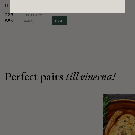
Rött vin
från Frankrike, Languedoc-Roussillon, La Clape
• 750 ml
225
(
183
SEK ex.
SEK
KÖP
moms)
Perfect pairs
till vinerna!