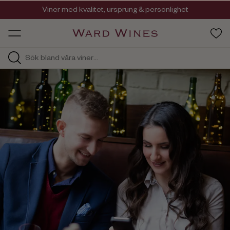
Viner med kvalitet, ursprung & personlighet
Så går det till när du handlar våra viner.
OW HOS