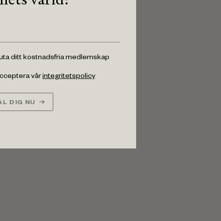
luta ditt kostnadsfria medlemskap
 acceptera vår
integritetspolicy
L DIG NU