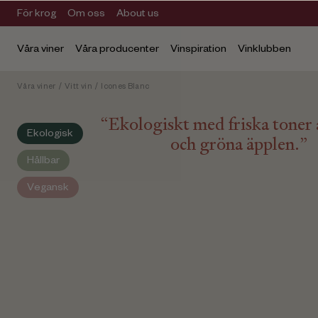
För krog
Om oss
About us
Våra viner
Våra producenter
Vinspiration
Vinklubben
Våra viner
/
Vitt vin
/
Icones Blanc
“Ekologiskt med friska toner 
Ekologisk
och gröna äpplen.”
Hållbar
Vegansk