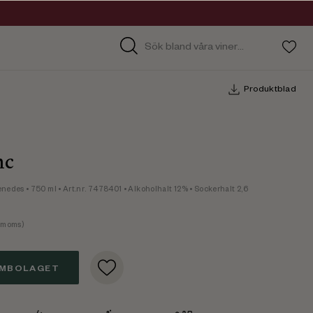
Produktblad
nc
ènedes
• 750 ml
• Art.nr. 7478401
• Alkoholhalt 12%
• Sockerhalt 2,6
 moms)
EMBOLAGET