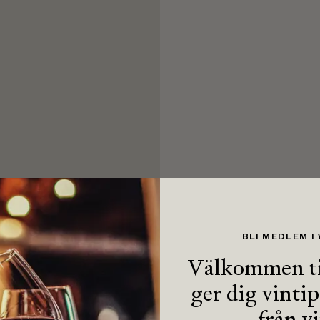
BLI MEDLEM I
Välkommen ti
ger dig vinti
från v