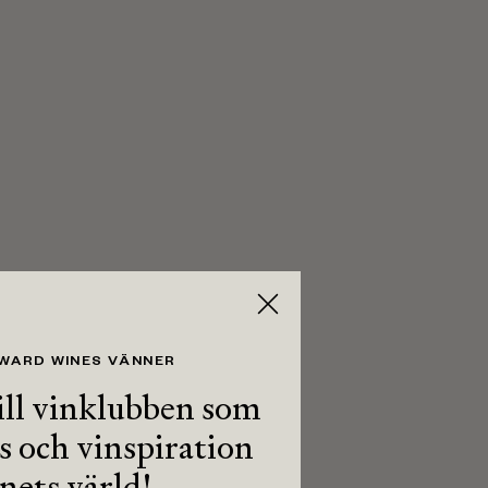
 WARD WINES VÄNNER
ll vinklubben som
ps och vinspiration
inets värld!