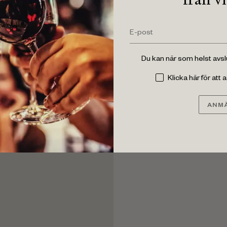
Du kan när som helst avs
Klicka här för att
ANMÄ