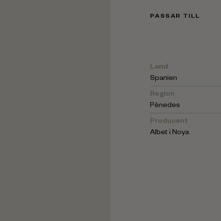
PASSAR TILL
Land
Spanien
Region
Pènedes
Producent
Albet i Noya