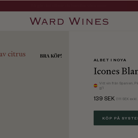
Viner med kvalitet, ursprung & personlighet
Så går det till när du handlar våra viner.
av citrus
ALBET I NOYA
Icones Bla
Vitt vin
från Spanien,
P
g/l
139
SEK
(
111
SEK exkl.
KÖP PÅ SYST