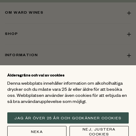
OM WARD WINES
SHOP
INFORMATION
Åldersgräns och val av cookies
KONTAKT
Denna webbplats innehåller information om alkoholhaltiga
drycker och du måste vara 25 år eller äldre för att besöka
oss. Webbplatsen använder även cookies för att erbjuda en
FÖLJ OSS
så bra användarupplevelse som möjligt.
För mer vinspiration - Gå med i
Ward Wines Vänner
och följ oss
på Facebook och Instagram
JAG ÄR ÖVER 25 ÅR OCH GODKÄNNER COOKIES
NEJ, JUSTERA
NEKA
COOKIES