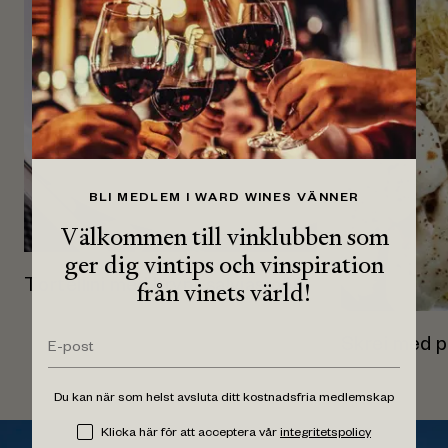
BLI MEDLEM I WARD WINES VÄNNER
Välkommen till vinklubben som
ger dig vintips och vinspiration
från vinets värld!
Tortellini med brynt salviasmör
Skrei med p
Du kan när som helst avsluta ditt kostnadsfria medlemskap
Klicka här för att acceptera vår
integritetspolicy