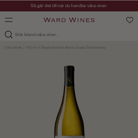
Viner med kvalitet, ursprung & personlighet
Så går det till när du handlar våra viner.
OW HOS
Våra viner
/
Vitt vin
/
Black Stallion North Coast Chardonnay