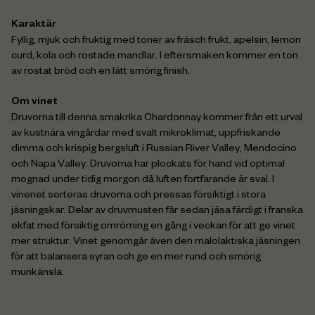
Karaktär
Fyllig, mjuk och fruktig med toner av fräsch frukt, apelsin, lemon
curd, kola och rostade mandlar. I eftersmaken kommer en ton
av rostat bröd och en lätt smörig finish.
Om vinet
Druvorna till denna smakrika Chardonnay kommer från ett urval
av kustnära vingårdar med svalt mikroklimat, uppfriskande
dimma och krispig bergsluft i Russian River Valley, Mendocino
och Napa Valley. Druvorna har plockats för hand vid optimal
mognad under tidig morgon då luften fortfarande är sval. I
vineriet sorteras druvorna och pressas försiktigt i stora
jäsningskar. Delar av druvmusten får sedan jäsa färdigt i franska
ekfat med försiktig omrörning en gång i veckan för att ge vinet
mer struktur. Vinet genomgår även den malolaktiska jäsningen
för att balansera syran och ge en mer rund och smörig
munkänsla.