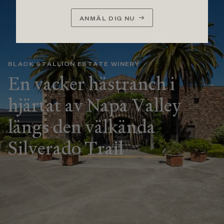
ANMÄL DIG NU
BLACK STALLION ESTATE WINERY
En vacker hästranch i
hjärtat av Napa Valley
längs den välkända
Silverado Trail