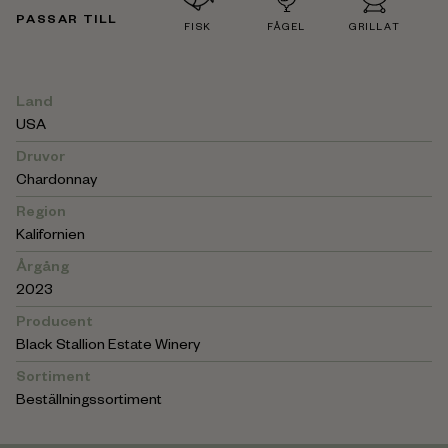
PASSAR TILL
FISK
FÅGEL
GRILLAT
Land
USA
Druvor
Chardonnay
Region
Kalifornien
Årgång
2023
Producent
Black Stallion Estate Winery
Sortiment
Beställningssortiment